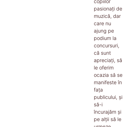
copiilor
pasionați de
muzică, dar
care nu
ajung pe
podium la
concursuri,
că sunt
apreciați, să
le oferim
ocazia să se
manifeste în
fața
publicului, și
să-i
încurajăm și
pe alții să le
urmeze