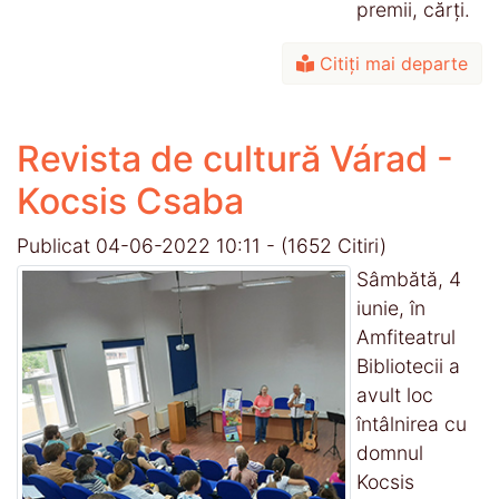
premii, cărți.
Citiți mai departe
Revista de cultură Várad -
Kocsis Csaba
Publicat 04-06-2022 10:11
-
(1652 Citiri)
Sâmbătă, 4
iunie, în
Amfiteatrul
Bibliotecii a
avult loc
întâlnirea cu
domnul
Kocsis