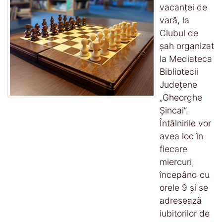
vacanței de
vară, la
Clubul de
șah organizat
la Mediateca
Bibliotecii
Județene
„Gheorghe
Șincai”.
Întâlnirile vor
avea loc în
fiecare
miercuri,
începând cu
orele 9 și se
adresează
iubitorilor de