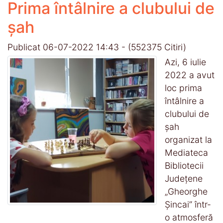
Prima întâlnire a clubului de
șah
Publicat 06-07-2022 14:43
-
(552375 Citiri)
Azi, 6 iulie
2022 a avut
loc prima
întâlnire a
clubului de
șah
organizat la
Mediateca
Bibliotecii
Județene
„Gheorghe
Șincai” într-
o atmosferă