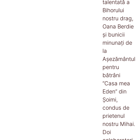
talentată a
Bihorului
nostru drag,
Oana Berdie
și bunicii
minunați de
la
Așezământul
pentru
bătrâni
“Casa mea
Eden” din
Șoimi,
condus de
prietenul
nostru Mihai.
Doi