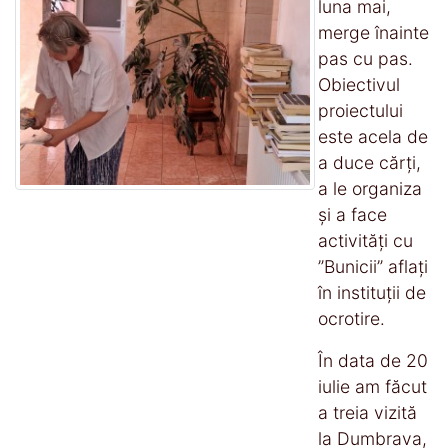
luna mai,
merge înainte
pas cu pas.
Obiectivul
proiectului
este acela de
a duce cărți,
a le organiza
și a face
activități cu
”Bunicii” aflați
în instituții de
ocrotire.
În data de 20
iulie am făcut
a treia vizită
la Dumbrava,