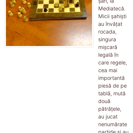
șah, la
Mediatecă.
Micii șahiști
au învățat
rocada,
singura
mișcară
legală în
care regele,
cea mai
importantă
piesă de pe
tablă, mută
două
pătrățele,
au jucat
nenumărate
partide și au