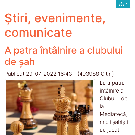
Știri, evenimente,
comunicate
A patra întâlnire a clubului
de șah
Publicat 29-07-2022 16:43
-
(493988 Citiri)
La a patra
întâlnire a
Clubului de
la
Mediatecă,
micii șahiști
au jucat