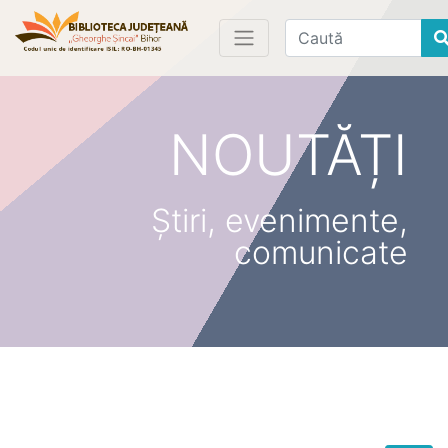
Find
NOUTĂȚI
Știri, evenimente,
comunicate