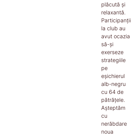
plăcută și
relaxantă.
Participanții
la club au
avut ocazia
să-și
exerseze
strategiile
pe
eșichierul
alb-negru
cu 64 de
pătrățele.
Așteptăm
cu
nerăbdare
noua