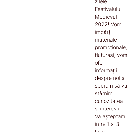
zilele
Festivalului
Medieval
2022! Vom
împărţi
materiale
promoţionale,
fluturasi, vom
oferi
informaţii
despre noi şi
sperăm să vă
stârnim
curiozitatea
şi interesul!
Vă aşteptam
între 1 şi 3
Iulie,