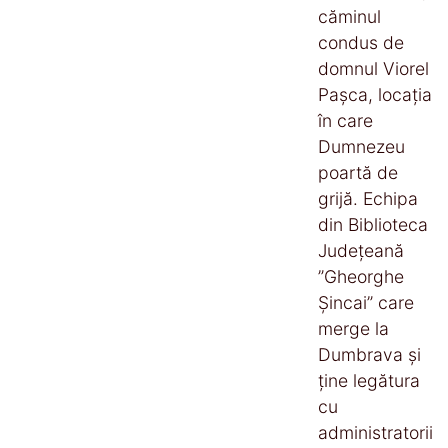
căminul
condus de
domnul Viorel
Pașca, locația
în care
Dumnezeu
poartă de
grijă. Echipa
din Biblioteca
Județeană
”Gheorghe
Șincai” care
merge la
Dumbrava și
ține legătura
cu
administratorii