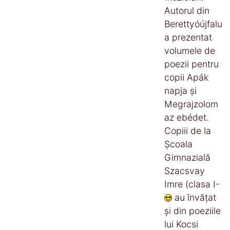
Autorul din
Berettyóújfalu
a prezentat
volumele de
poezii pentru
copii Apák
napja şi
Megrajzolom
az ebédet.
Copiii de la
Şcoala
Gimnazială
Szacsvay
Imre (clasa I-
au învăţat
şi din poeziile
lui Kocsi