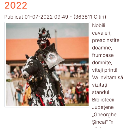
2022
Publicat 01-07-2022 09:49
-
(363811 Citiri)
Nobili
cavaleri,
preacinstite
doamne,
frumoase
domniţe,
viteji prinţi!
Vă invităm să
vizitaţi
standul
Bibliotecii
Judeţene
„Gheorghe
Şincai" în