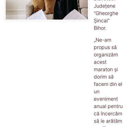
Județene
“Gheorghe
Șincai”
Bihor.
„Ne-am
propus să
organizăm
acest
maraton și
dorim să
facem din el
un
eveniment
anual pentru
că încercăm
să le arătăm