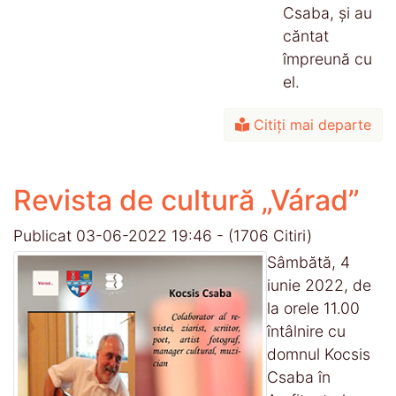
Csaba, şi au
căntat
împreună cu
el.
Citiți mai departe
Revista de cultură „Várad”
Publicat 03-06-2022 19:46
-
(1706 Citiri)
Sâmbătă, 4
iunie 2022, de
la orele 11.00
întâlnire cu
domnul Kocsis
Csaba în