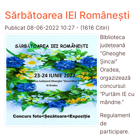
Sărbătoarea IEI Românești
Publicat 08-06-2022 10:27
-
(1616 Citiri)
Biblioteca
județeană
"Gheoghe
Șincai"
Oradea,
orgazizează
concursul:
”Purtăm IE cu
mândrie.”
Regulament
de
participare.