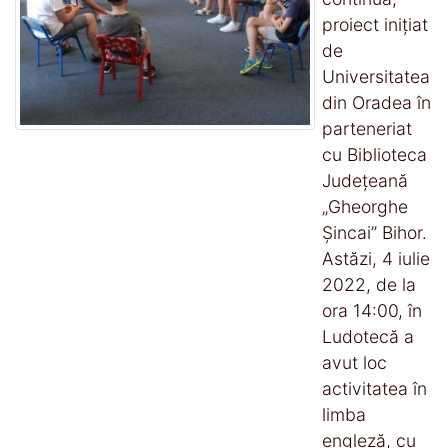
proiect inițiat
de
Universitatea
din Oradea în
parteneriat
cu Biblioteca
Județeană
„Gheorghe
Șincai” Bihor.
Astăzi, 4 iulie
2022, de la
ora 14:00, în
Ludotecă a
avut loc
activitatea în
limba
engleză, cu