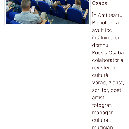
Csaba.
În Amfiteatrul
Bibliotecii a
avult loc
întâlnirea cu
domnul
Kocsis Csaba
colaborator al
revistei de
cultură
Várad, ziarist,
scriitor, poet,
artist
fotograf,
manager
cultural,
muzician.