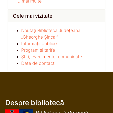
...mai multe
Cele mai vizitate
Noutăți Biblioteca Județeană
„Gheorghe Șincai”
Informații publice
Program și tarife
Știri, evenimente, comunicate
Date de contact
Despre bibliotecă
Biblioteca Județeană