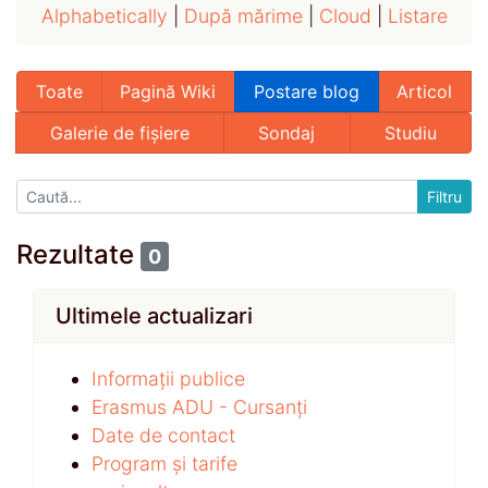
Alphabetically
|
După mărime
|
Cloud
|
Listare
Toate
Pagină Wiki
Postare blog
Articol
Galerie de fișiere
Sondaj
Studiu
Rezultate
0
Ultimele actualizari
Informații publice
Erasmus ADU - Cursanți
Date de contact
Program și tarife