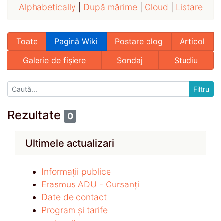
Alphabetically
|
După mărime
|
Cloud
|
Listare
Toate
Pagină Wiki
Postare blog
Articol
Galerie de fișiere
Sondaj
Studiu
Rezultate
0
Ultimele actualizari
Informații publice
Erasmus ADU - Cursanți
Date de contact
Program și tarife