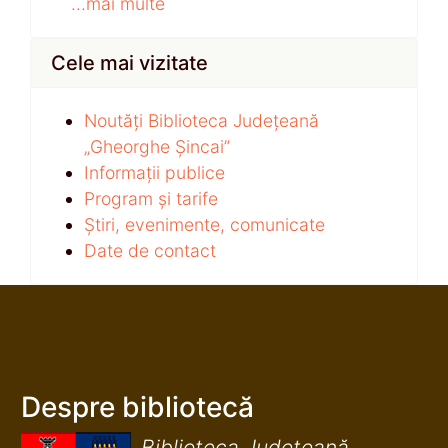
...mai multe
Cele mai vizitate
Noutăți Biblioteca Județeană
„Gheorghe Șincai”
Informații publice
Program și tarife
Știri, evenimente, comunicate
Date de contact
Despre bibliotecă
Biblioteca Județeană