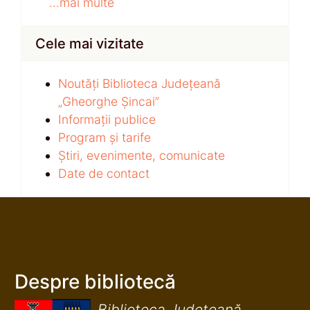
...mai multe
Cele mai vizitate
Noutăți Biblioteca Județeană
„Gheorghe Șincai”
Informații publice
Program și tarife
Știri, evenimente, comunicate
Date de contact
Despre bibliotecă
Biblioteca Județeană