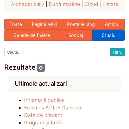
Alphabetically
|
După mărime
|
Cloud
|
Listare
Toate
Pagină Wiki
Postare blog
Articol
Galerie de fișiere
Sondaj
Studiu
Rezultate
0
Ultimele actualizari
Informații publice
Erasmus ADU - Cursanți
Date de contact
Program și tarife