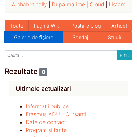
Alphabetically
|
După mărime
|
Cloud
|
Listare
Toate
Pagină Wiki
Postare blog
Articol
Galerie de fișiere
Sondaj
Studiu
Rezultate
0
Ultimele actualizari
Informații publice
Erasmus ADU - Cursanți
Date de contact
Program și tarife