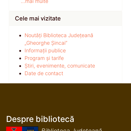
...mai multe
Cele mai vizitate
Noutăți Biblioteca Județeană
„Gheorghe Șincai”
Informații publice
Program și tarife
Știri, evenimente, comunicate
Date de contact
Despre bibliotecă
Biblioteca Județeană