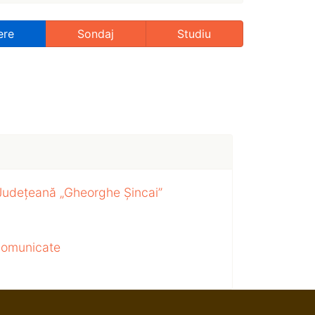
ere
Sondaj
Studiu
 Județeană „Gheorghe Șincai”
 comunicate