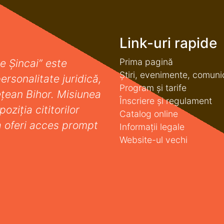
Link-uri rapide
Prima pagină
e Șincai” este
Știri, evenimente, comuni
ersonalitate juridică,
Program și tarife
deţean Bihor. Misiunea
Înscriere și regulament
oziţia cititorilor
Catalog online
a oferi acces prompt
Informații legale
Website-ul vechi