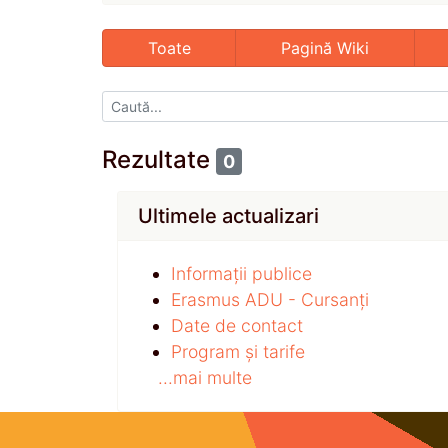
Toate
Pagină Wiki
Rezultate
0
Ultimele actualizari
Informații publice
Erasmus ADU - Cursanți
Date de contact
Program și tarife
...mai multe