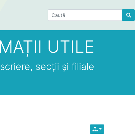
Find
MAȚII UTILE
criere, secții și filiale