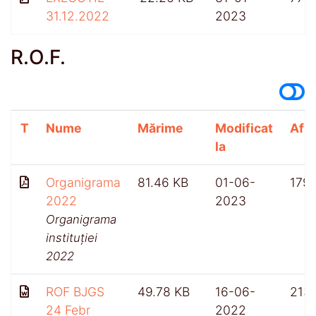
31.12.2022
2023
R.O.F.
T
Nume
Mărime
Modificat
Afiș
la
Organigrama
81.46 KB
01-06-
179
2022
2023
Organigrama
instituției
2022
ROF BJGS
49.78 KB
16-06-
213
24 Febr
2022