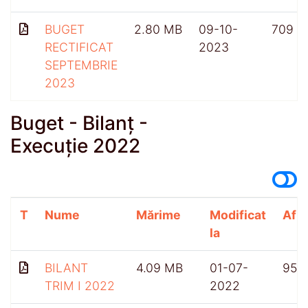
BUGET
2.80 MB
09-10-
709
RECTIFICAT
2023
SEPTEMBRIE
2023
Buget - Bilanț -
Execuție 2022
T
Nume
Mărime
Modificat
Afiș
la
BILANT
4.09 MB
01-07-
955
TRIM I 2022
2022