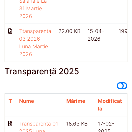
Salariale La
31 Martie
2026
Ttansparenta
22.00 KB
15-04-
199
03 2026
2026
Luna Martie
2026
Transparență 2025
T
Nume
Mărime
Modificat
A
la
Transparenta 01
18.63 KB
17-02-
2025 Luna
2025