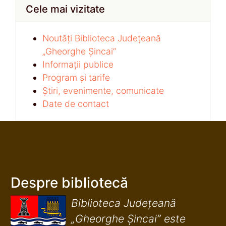
Cele mai vizitate
Noutăți Biblioteca Județeană
„Gheorghe Șincai”
Informații publice
Program și tarife
Știri, evenimente, comunicate
Date de contact
Despre bibliotecă
Biblioteca Județeană
„Gheorghe Șincai” este