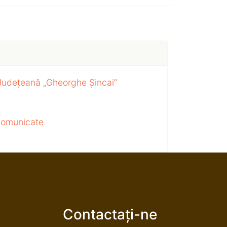
 Județeană „Gheorghe Șincai”
 comunicate
Contactați-ne