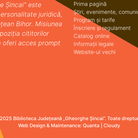
Prima pagină
e Șincai” este
Știri, evenimente, comuni
ersonalitate juridică,
Program și tarife
deţean Bihor. Misiunea
Înscriere și regulament
oziţia cititorilor
Catalog online
a oferi acces prompt
Informații legale
Website-ul vechi
2025 Biblioteca Județeană „Gheorghe Șincai”. Toate drepturi
Web Design & Maintenance:
Quanta
|
Cloudy