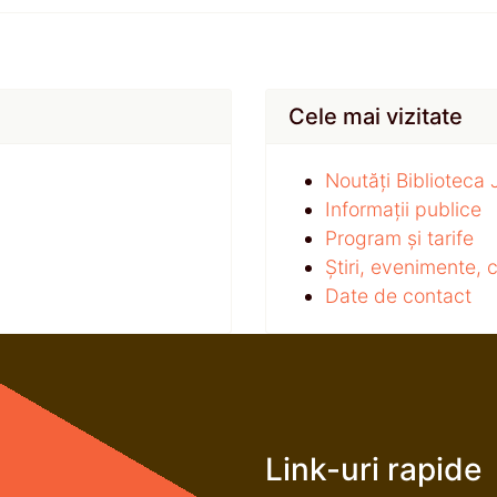
Cele mai vizitate
Noutăți Biblioteca
Informații publice
Program și tarife
Știri, evenimente,
Date de contact
Link-uri rapide