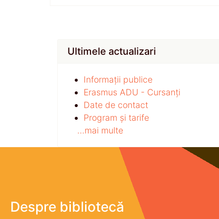
Ultimele actualizari
Informații publice
Erasmus ADU - Cursanți
Date de contact
Program și tarife
...mai multe
Despre bibliotecă