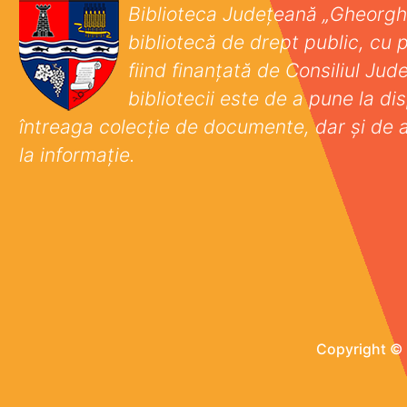
Biblioteca Județeană „Gheorgh
bibliotecă de drept public, cu p
fiind finanţată de Consiliul Ju
bibliotecii este de a pune la disp
întreaga colecţie de documente, dar şi de 
la informaţie.
Copyright © 