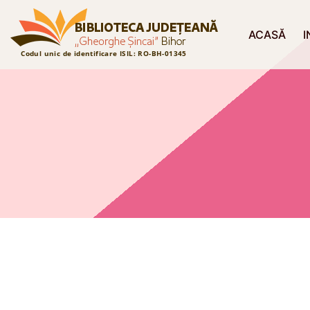
ACASĂ
I