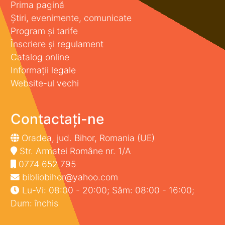
Prima pagină
Știri, evenimente, comunicate
Program și tarife
Înscriere și regulament
Catalog online
Informații legale
Website-ul vechi
Contactați-ne
Oradea, jud. Bihor, Romania (UE)
Str. Armatei Române nr. 1/A
0774 652 795
bibliobihor@yahoo.com
Lu-Vi: 08:00 - 20:00; Sâm: 08:00 - 16:00;
Dum: închis