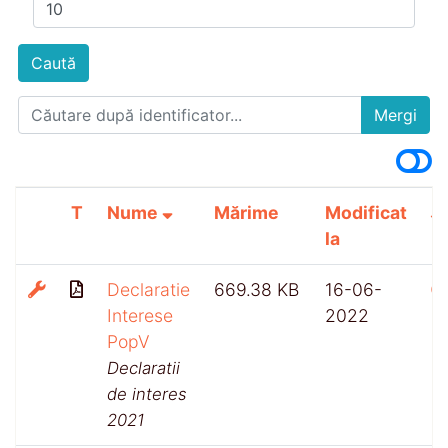
Caută
Mergi
T
Nume
Mărime
Modificat
la
Declaratie
669.38 KB
16-06-
Interese
2022
PopV
Declaratii
de interes
2021