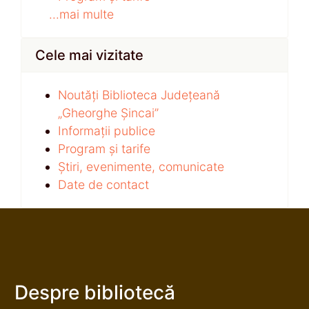
...mai multe
Cele mai vizitate
Noutăți Biblioteca Județeană
„Gheorghe Șincai”
Informații publice
Program și tarife
Știri, evenimente, comunicate
Date de contact
Despre bibliotecă