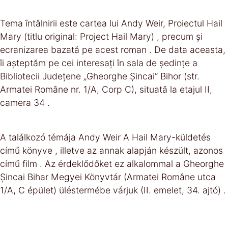
Tema întâlnirii este cartea lui Andy Weir, Proiectul Hail
Mary (titlu original: Project Hail Mary) , precum și
ecranizarea bazată pe acest roman . De data aceasta,
îi așteptăm pe cei interesați în sala de ședințe a
Bibliotecii Județene „Gheorghe Șincai” Bihor (str.
Armatei Române nr. 1/A, Corp C), situată la etajul II,
camera 34 .
A találkozó témája Andy Weir A Hail Mary-küldetés
című könyve , illetve az annak alapján készült, azonos
című film . Az érdeklődőket ez alkalommal a Gheorghe
Șincai Bihar Megyei Könyvtár (Armatei Române utca
1/A, C épület) üléstermébe várjuk (II. emelet, 34. ajtó) .