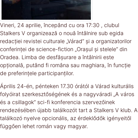
Vineri, 24 aprilie, începând cu ora 17:30 , clubul
Stalkers V organizează o nouă întâlnire sub egida
redacției revistei culturale „Várad” și a organizatorilor
conferinței de science-fiction „Orașul și stelele” din
Oradea. Limba de desfășurare a întâlnirii este
opțională, putând fi româna sau maghiara, în funcție
de preferințele participanților.
Április 24-én, pénteken 17.30 órától a Várad kulturális
folyóirat szerkesztőségének és a nagyváradi „A város
és a csillagok” sci-fi konferencia szervezőinek
rendezésében újabb találkozót tart a Stalkers V klub. A
találkozó nyelve opcionális, az érdeklődők igényeitől
függően lehet román vagy magyar.