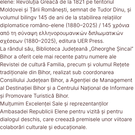
elene: Revoluția Greacă de la 1821 pe teritoriul
Moldovei și Țării Românești, semnat de Tudor Dinu, și
volumul bilingv 145 de ani de la stabilirea relațiilor
diplomatice româno-elene (1880–2025) / 145 χρόνια
από τη σύναψη ελληνορουμανικών διπλωματικών
σχέσεων (1880–2025), editura UER Press.
La rândul său, Biblioteca Județeană „Gheorghe Șincai”
Bihor a oferit cele mai recente patru numere ale
Revistei de cultură Familia, precum și volumul Rețete
tradiționale din Bihor, realizat sub coordonarea
Consiliului Județean Bihor, a Agenției de Management
al Destinației Bihor și a Centrului Național de Informare
și Promovare Turistică Bihor.
Mulțumim Excelenței Sale și reprezentanților
Ambasadei Republicii Elene pentru vizită și pentru
dialogul deschis, care creează premisele unor viitoare
colaborări culturale și educaționale.