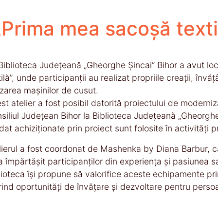
 „Prima mea sacoșă texti
Biblioteca Județeană „Gheorghe Șincai” Bihor a avut lo
tilă”, unde participanții au realizat propriile creații, în
lizarea mașinilor de cusut.
st atelier a fost posibil datorită proiectului de modern
siliul Judeţean Bihor la Biblioteca Județeană „Gheorghe
dat achiziționate prin proiect sunt folosite în activități 
lierul a fost coordonat de Mashenka by Diana Barbur, că
a împărtășit participanților din experiența și pasiunea s
lioteca își propune să valorifice aceste echipamente pri
rind oportunități de învățare și dezvoltare pentru perso