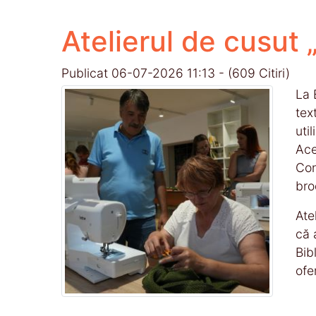
Atelierul de cusut
Publicat 06-07-2026 11:13 - (609 Citiri)
La 
tex
uti
Ace
Con
bro
Ate
că 
Bib
ofe