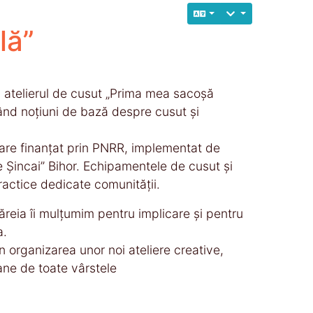
lă”
c atelierul de cusut „Prima mea sacoșă
vățând noțiuni de bază despre cusut și
izare finanțat prin PNRR, implementat de
 Șincai” Bihor. Echipamentele de cusut și
practice dedicate comunității.
reia îi mulțumim pentru implicare și pentru
a.
n organizarea unor noi ateliere creative,
ane de toate vârstele