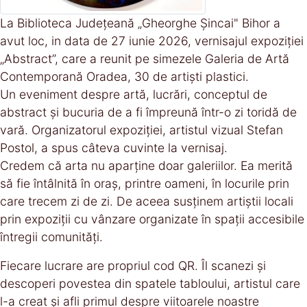
La Biblioteca Județeană „Gheorghe Șincai" Bihor a
avut loc, in data de 27 iunie 2026, vernisajul expoziției
„Abstract”, care a reunit pe simezele Galeria de Artă
Contemporană Oradea, 30 de artiști plastici.
Un eveniment despre artă, lucrări, conceptul de
abstract și bucuria de a fi împreună într-o zi toridă de
vară. Organizatorul expoziției, artistul vizual Stefan
Postol, a spus câteva cuvinte la vernisaj.
Credem că arta nu aparține doar galeriilor. Ea merită
să fie întâlnită în oraș, printre oameni, în locurile prin
care trecem zi de zi. De aceea susținem artiștii locali
prin expoziții cu vânzare organizate în spații accesibile
întregii comunități.
Fiecare lucrare are propriul cod QR. Îl scanezi și
descoperi povestea din spatele tabloului, artistul care
l-a creat și afli primul despre viitoarele noastre