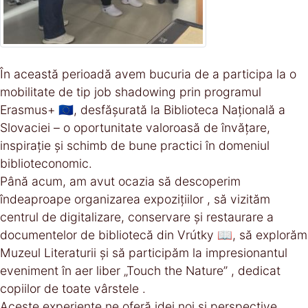
În această perioadă avem bucuria de a participa la o
mobilitate de tip job shadowing prin programul
Erasmus+ 🇪🇺, desfășurată la Biblioteca Națională a
Slovaciei – o oportunitate valoroasă de învățare,
inspirație și schimb de bune practici în domeniul
biblioteconomic.
Până acum, am avut ocazia să descoperim
îndeaproape organizarea expozițiilor , să vizităm
centrul de digitalizare, conservare și restaurare a
documentelor de bibliotecă din Vrútky 📖, să explorăm
Muzeul Literaturii și să participăm la impresionantul
eveniment în aer liber „Touch the Nature” , dedicat
copiilor de toate vârstele .
Aceste experiențe ne oferă idei noi și perspective