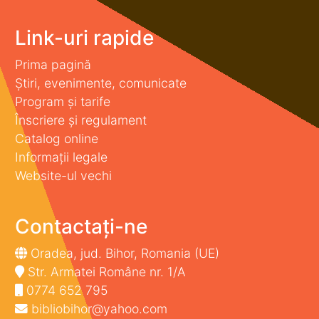
Link-uri rapide
Prima pagină
Știri, evenimente, comunicate
Program și tarife
Înscriere și regulament
Catalog online
Informații legale
Website-ul vechi
Contactați-ne
Oradea, jud. Bihor, Romania (UE)
Str. Armatei Române nr. 1/A
0774 652 795
bibliobihor@yahoo.com