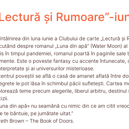
„Lectură și Rumoare”-iu
întâlnirea din luna iunie a Clubului de carte „Lectură și
cutând despre romanul „Luna din apă” (Water Moon) a
is în timpul pandemiei, romanul poartă în paginile sale te
ente. Este o poveste fantasy cu accente întunecate, car
nterpretate și ai universurilor misterioase.
centrul poveștii se află o casă de amanet aflată între 
regrete le pot lăsa în schimbul păcii sufletești. Cartea
lorează teme precum alegerile, liberul arbitru, destinul ș
izii.
una din apă» nu seamănă cu nimic din ce am citit vreodat
e te bântuie, pe jumătate uitat.”
eth Brown – The Book of Doors.