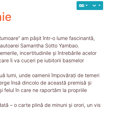
nie
 Rumoare” am pășit într-o lume fascinantă,
l autoarei Samantha Sotto Yambao.
merile, incertitudinile și întrebările acelor
e îi va cuceri pe iubitorii basmelor
două lumi, unde oamenii împovărați de temeri
 merge însă dincolo de această premisă și
i felul în care ne raportăm la propriile
ă – o carte plină de minuni și orori, un vis