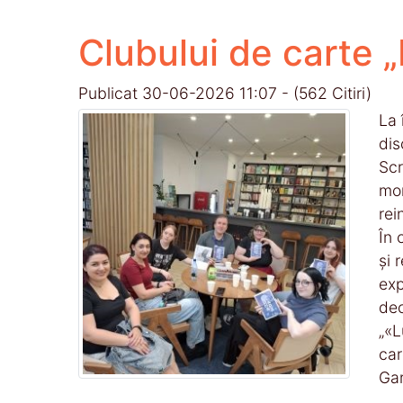
Clubului de carte 
Publicat 30-06-2026 11:07 - (562 Citiri)
La 
dis
Scr
mom
rei
În 
și 
exp
dec
„«L
car
Gar