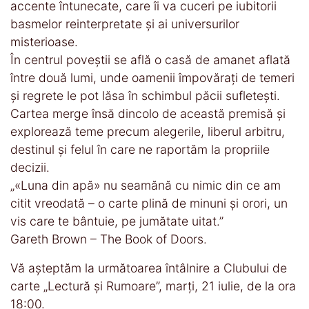
accente întunecate, care îi va cuceri pe iubitorii
basmelor reinterpretate și ai universurilor
misterioase.
În centrul poveștii se află o casă de amanet aflată
între două lumi, unde oamenii împovărați de temeri
și regrete le pot lăsa în schimbul păcii sufletești.
Cartea merge însă dincolo de această premisă și
explorează teme precum alegerile, liberul arbitru,
destinul și felul în care ne raportăm la propriile
decizii.
„«Luna din apă» nu seamănă cu nimic din ce am
citit vreodată – o carte plină de minuni și orori, un
vis care te bântuie, pe jumătate uitat.”
Gareth Brown – The Book of Doors.
Vă așteptăm la următoarea întâlnire a Clubului de
carte „Lectură și Rumoare”, marți, 21 iulie, de la ora
18:00.