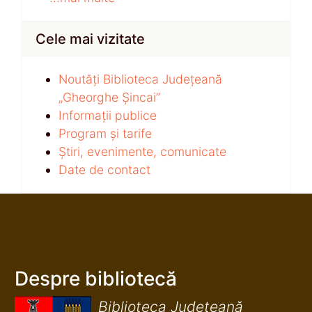
Cele mai vizitate
Noutăți Biblioteca Județeană
„Gheorghe Șincai”
Informații publice
Program și tarife
Știri, evenimente, comunicate
Date de contact
Despre bibliotecă
Biblioteca Județeană