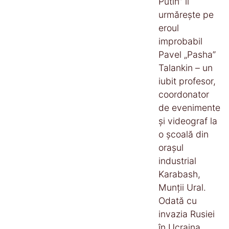
Putin” îl
urmărește pe
eroul
improbabil
Pavel „Pasha”
Talankin – un
iubit profesor,
coordonator
de evenimente
și videograf la
o școală din
orașul
industrial
Karabash,
Munții Ural.
Odată cu
invazia Rusiei
în Ucraina,