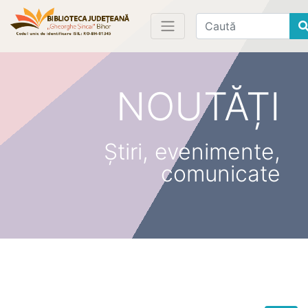
Find
NOUTĂȚI
Știri, evenimente,
comunicate