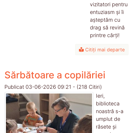
vizitatori pentru
entuziasm și îi
așteptăm cu
drag să revină
printre cărți!
Citiți mai departe
Sărbătoare a copilăriei
Publicat 03-06-2026 09:21
-
(218 Citiri)
Ieri,
biblioteca
noastră s-a
umplut de
râsete și