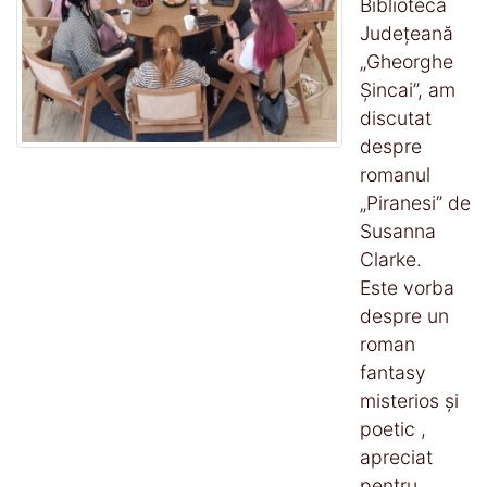
Biblioteca
Județeană
„Gheorghe
Șincai”, am
discutat
despre
romanul
„Piranesi” de
Susanna
Clarke.
Este vorba
despre un
roman
fantasy
misterios și
poetic ,
apreciat
pentru