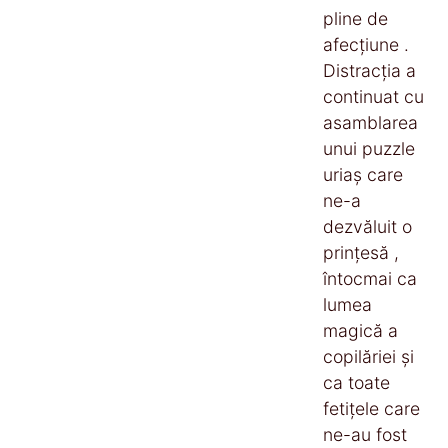
pline de
afecțiune .
Distracția a
continuat cu
asamblarea
unui puzzle
uriaș care
ne-a
dezvăluit o
prințesă ,
întocmai ca
lumea
magică a
copilăriei și
ca toate
fetițele care
ne-au fost