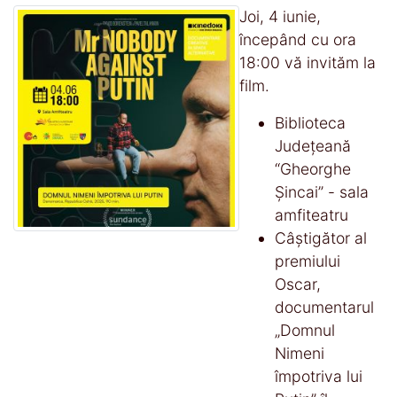
Joi, 4 iunie,
începând cu ora
18:00 vă invităm la
film.
Biblioteca
Județeană
“Gheorghe
Șincai” - sala
amfiteatru
Câștigător al
premiului
Oscar,
documentarul
„Domnul
Nimeni
împotriva lui