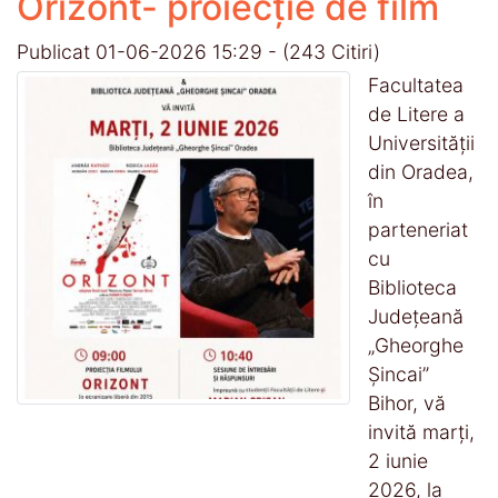
Orizont- proiecție de film
Publicat 01-06-2026 15:29
-
(243 Citiri)
Facultatea
de Litere a
Universității
din Oradea,
în
parteneriat
cu
Biblioteca
Județeană
„Gheorghe
Șincai”
Bihor, vă
invită marți,
2 iunie
2026, la