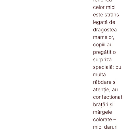
celor mici
este strâns
legată de
dragostea
mamelor,
copiii au
pregătit o
surpriză
specială: cu
multă
răbdare și
atenție, au
confecționat
brățări și
mărgele
colorate –
mici daruri