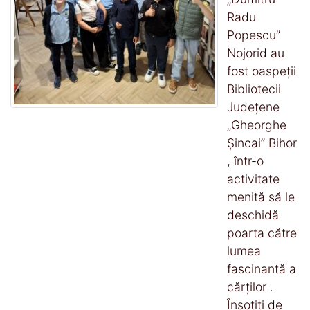
Radu
Popescu”
Nojorid au
fost oaspeții
Bibliotecii
Județene
„Gheorghe
Șincai” Bihor
, într-o
activitate
menită să le
deschidă
poarta către
lumea
fascinantă a
cărților .
Însoțiți de