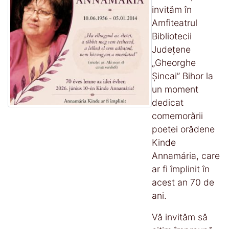
invităm în
Amfiteatrul
Bibliotecii
Județene
„Gheorghe
Șincai” Bihor la
un moment
dedicat
comemorării
poetei orădene
Kinde
Annamária, care
ar fi împlinit în
acest an 70 de
ani.
Vă invităm să