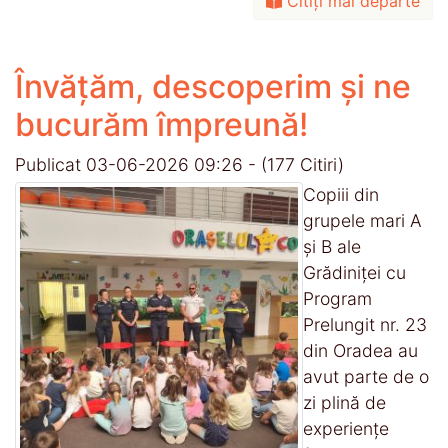
Citiți mai departe
Învățăm, descoperim și ne
bucurăm împreună!
Publicat 03-06-2026 09:26
-
(177 Citiri)
Copiii din
grupele mari A
și B ale
Grădiniței cu
Program
Prelungit nr. 23
din Oradea au
avut parte de o
zi plină de
experiențe