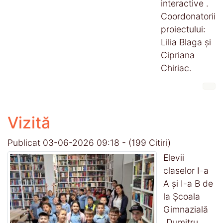
interactive .
Coordonatorii
proiectului:
Lilia Blaga și
Cipriana
Chiriac.
Vizită
Publicat 03-06-2026 09:18
-
(199 Citiri)
Elevii
claselor I-a
A și I-a B de
la Școala
Gimnazială
„Dumitru