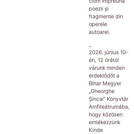
citim împreună
poezii și
fragmente din
operele
autoarei.
_
2026. június 10-
én, 12 órától
várunk minden
érdeklődőt a
Bihar Megyei
„Gheorghe
Șincai” Könyvtár
Amfiteátrumába,
hogy közösen
emlékezzünk
Kinde