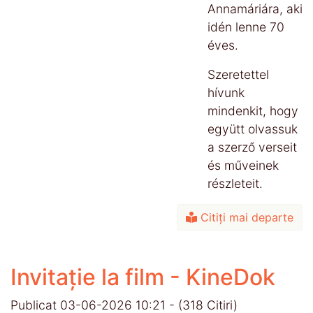
Annamáriára, aki
idén lenne 70
éves.
Szeretettel
hívunk
mindenkit, hogy
együtt olvassuk
a szerző verseit
és műveinek
részleteit.
Citiți mai departe
Invitație la film - KineDok
Publicat 03-06-2026 10:21
-
(318 Citiri)