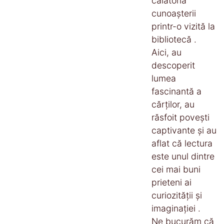
călătoria
cunoașterii
printr-o vizită la
bibliotecă .
Aici, au
descoperit
lumea
fascinantă a
cărților, au
răsfoit povești
captivante și au
aflat că lectura
este unul dintre
cei mai buni
prieteni ai
curiozității și
imaginației .
Ne bucurăm că