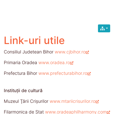
Link-uri utile
Consiliul Judetean Bihor
www.cjbihor.ro
Primaria Oradea
www.oradea.ro
Prefectura Bihor
www.prefecturabihor.ro
Instituţii de cultură
Muzeul Ţării Crişurilor
www.mtariicrisurilor.ro
Filarmonica de Stat
www.oradeaphilharmony.com