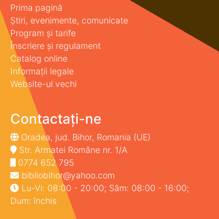
Prima pagină
Știri, evenimente, comunicate
Program și tarife
Înscriere și regulament
Catalog online
Informații legale
Website-ul vechi
Contactați-ne
Oradea, jud. Bihor, Romania (UE)
Str. Armatei Române nr. 1/A
0774 652 795
bibliobihor@yahoo.com
Lu-Vi: 08:00 - 20:00; Sâm: 08:00 - 16:00;
Dum: închis