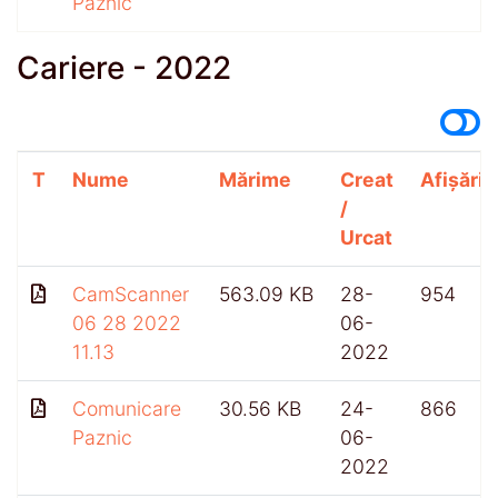
Paznic
Cariere - 2022
T
Nume
Mărime
Creat
Afișări
/
Urcat
CamScanner
563.09 KB
28-
954
06 28 2022
06-
11.13
2022
Comunicare
30.56 KB
24-
866
Paznic
06-
2022