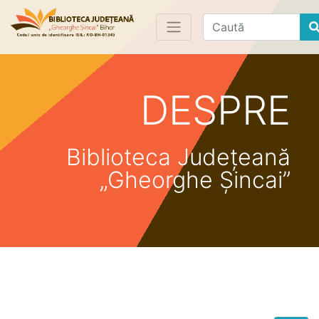
Find
DESPRE
Biblioteca Județeană
„Gheorghe Șincai”