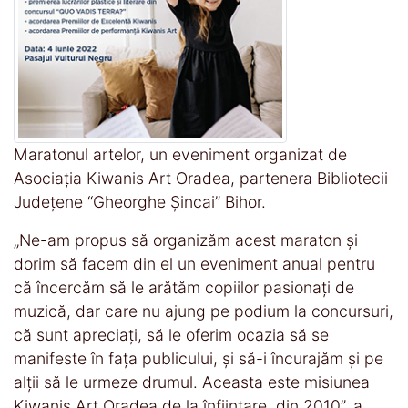
Maratonul artelor, un eveniment organizat de
Asociația Kiwanis Art Oradea, partenera Bibliotecii
Județene “Gheorghe Șincai” Bihor.
„Ne-am propus să organizăm acest maraton și
dorim să facem din el un eveniment anual pentru
că încercăm să le arătăm copiilor pasionați de
muzică, dar care nu ajung pe podium la concursuri,
că sunt apreciați, să le oferim ocazia să se
manifeste în fața publicului, și să-i încurajăm și pe
alții să le urmeze drumul. Aceasta este misiunea
Kiwanis Art Oradea de la înființare, din 2010”, a