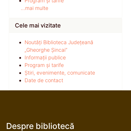
Program și tarife
...mai multe
Cele mai vizitate
Noutăți Biblioteca Județeană
„Gheorghe Șincai”
Informații publice
Program și tarife
Știri, evenimente, comunicate
Date de contact
Despre bibliotecă