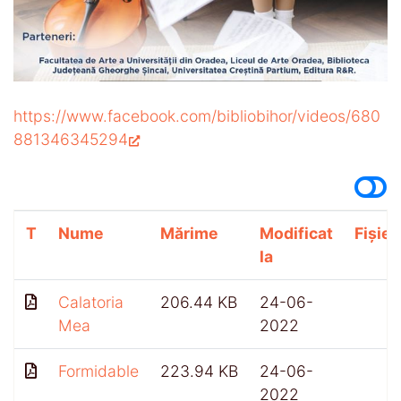
https://www.facebook.com/bibliobihor/videos/680
881346345294
T
Nume
Mărime
Modificat
Fișier
la
Calatoria
206.44 KB
24-06-
Mea
2022
Formidable
223.94 KB
24-06-
2022