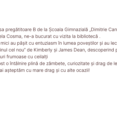
sa pregătitoare B de la Școala Gimnazială „Dimitrie Can
ela Cosma, ne-a bucurat cu vizita la bibliotecă .
 mici au pășit cu entuziasm în lumea poveștilor și au le
inul cel nou” de Kimberly și James Dean, descoperind pr
ruri frumoase cu ceilalți
ost o întâlnire plină de zâmbete, curiozitate și drag de l
mai așteptăm cu mare drag și cu alte ocazii!