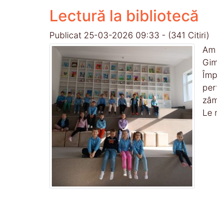
Lectură la bibliotecă
Publicat 25-03-2026 09:33
-
(341 Citiri)
Am 
Gim
Împ
per
zâm
Le 