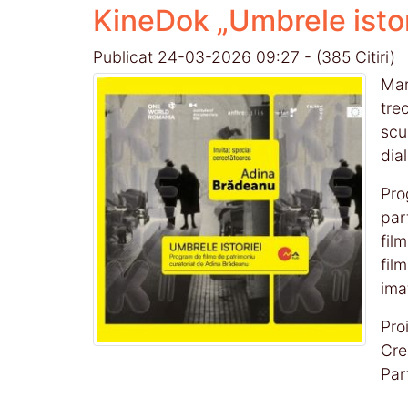
KineDok „Umbrele istor
Publicat 24-03-2026 09:27
-
(385 Citiri)
Mar
tre
scu
dia
Pro
par
fil
fil
ima
Pro
Cre
Par