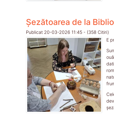
Șezătoarea de la Bibli
Publicat 20-03-2026 11:45
-
(358 Citiri)
E p
Sun
ouă
dat
rom
nat
fru
Cel
dev
șez