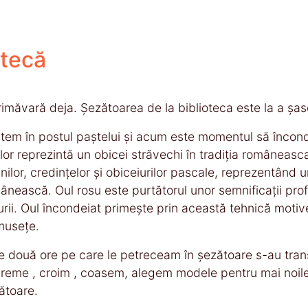
otecă
rimăvară deja. Șezătoarea de la biblioteca este la a șase
tem în postul paștelui și acum este momentul să încond
lor reprezintă un obicei străvechi în tradiția româneasc
inilor, credințelor și obiceiurilor pascale, reprezentând 
ânească. Oul rosu este purtătorul unor semnificații prof
urii. Oul încondeiat primește prin această tehnică motiv
musețe.
e două ore pe care le petreceam în șezătoare s-au tran
reme , croim , coasem, alegem modele pentru mai noile 
ătoare.