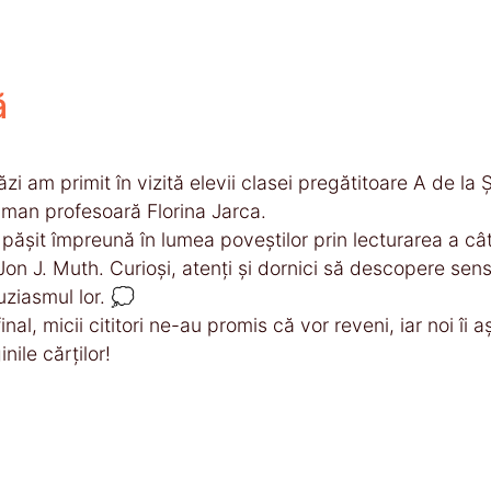
ă
ăzi am primit în vizită elevii clasei pregătitoare A de la
man profesoară Florina Jarca.
pășit împreună în lumea poveștilor prin lecturarea a câto
Jon J. Muth. Curioși, atenți și dornici să descopere sensu
uziasmul lor. 💭
final, micii cititori ne-au promis că vor reveni, iar noi î
nile cărților!