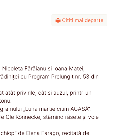
Citiți mai departe
e Nicoleta Fărăianu și Ioana Matei,
ădiniței cu Program Prelungit nr. 53 din
 atât privirile, cât și auzul, printr-un
oriu.
programului „Luna martie citim ACASĂ”,
e Ole Könnecke, stârnind râsete și voie
 șchiop” de Elena Farago, recitată de