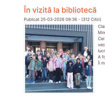
În vizită la bibliotecă
Publicat 25-03-2026 09:36
-
(312 Citiri)
Cla
Mir
Cei
vec
luc
A f
Îi 