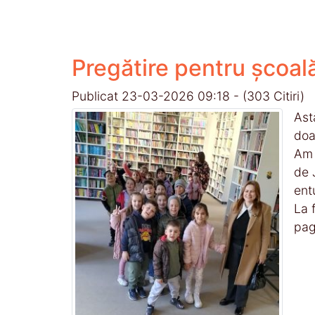
Pregătire pentru școal
Publicat 23-03-2026 09:18
-
(303 Citiri)
Ast
doa
Am 
de 
ent
La 
pagi