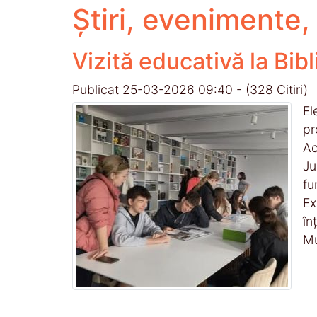
Știri, evenimente
Vizită educativă la Bi
Publicat 25-03-2026 09:40
-
(328 Citiri)
El
pr
Ac
Ju
fu
Ex
în
Mu