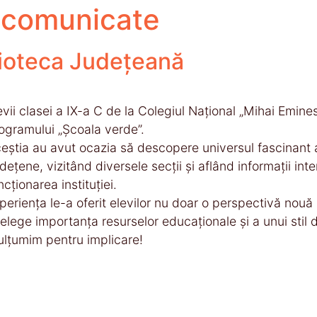
, comunicate
blioteca Județeană
evii clasei a IX-a C de la Colegiul Național „Mihai Emines
ogramului „Școala verde”.
eștia au avut ocazia să descopere universul fascinant al c
dețene, vizitând diversele secții și aflând informații in
ncționarea instituției.
periența le-a oferit elevilor nu doar o perspectivă nouă a
țelege importanța resurselor educaționale și a unui stil 
lțumim pentru implicare!