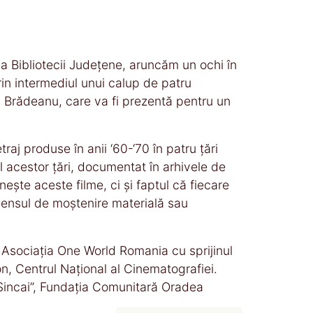
 a Bibliotecii Județene, aruncăm un ochi în
rin intermediul unui calup de patru
a Brădeanu, care va fi prezentă pentru un
aj produse în anii ‘60-‘70 în patru țări
 acestor țări, documentat în arhivele de
nește aceste filme, ci și faptul că fiecare
n sensul de moștenire materială sau
e Asociația One World Romania cu sprijinul
 Centrul Național al Cinematografiei.
Șincai”, Fundația Comunitară Oradea