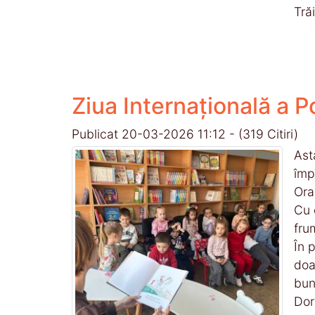
Tră
Ziua Internațională a P
Publicat 20-03-2026 11:12
-
(319 Citiri)
Ast
împ
Ora
Cu 
fru
În 
doa
bun
Dor