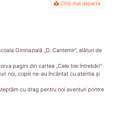
Citiți mai departe
 Școala Gimnazială „D. Cantemir”, alături de
rva pagini din cartea „Cele trei întrebări”
ri noi, copiii ne-au încântat cu atentia și
i așteptăm cu drag pentru noi aventuri printre