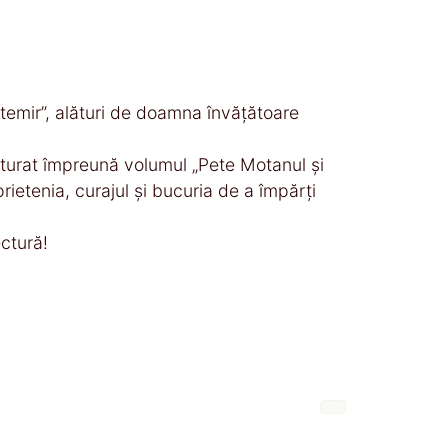
temir”, alături de doamna învățătoare
cturat împreună volumul „Pete Motanul și
ietenia, curajul și bucuria de a împărți
ectură!