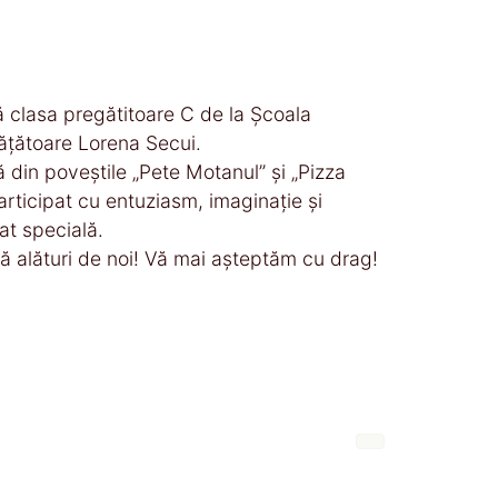
ă clasa pregătitoare C de la Școala
ățătoare Lorena Secui.
din poveștile „Pete Motanul” și „Pizza
rticipat cu entuziasm, imaginație și
at specială.
ă alături de noi! Vă mai așteptăm cu drag!