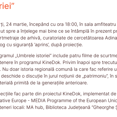
iei”
ți, 24 martie, începând cu ora 18:00, în sala amfiteatru
cut spre a înțelege mai bine ce se întâmplă în prezent p
rtmetraje de arhivă, curatoriate de cercetătoarea Adin
log cu siguranță ‘aprins’, după proiecție.
gramul „Umbrele istoriei” include patru filme de scurtmetr
tenere în programul KineDok. Privim înapoi spre trecutul
m. Nu doar istoria regională comună la care fac referire u
m deschide o discuție în jurul noțiunii de „patrimoniu”, î
terială primită de la generațiile anterioare.
iecțiile fac parte din proiectul KineDok, implementat d
ative Europe - MEDIA Programme of the European Union,
teneri locali: MA hub, Biblioteca Județeană “Gheorghe 