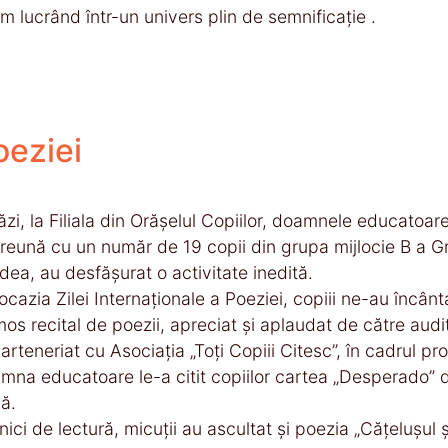
im lucrând într-un univers plin de semnificație .
oeziei
ăzi, la Filiala din Orășelul Copiilor, doamnele educatoar
reună cu un număr de 19 copii din grupa mijlocie B a Gr
dea, au desfășurat o activitate inedită.
ocazia Zilei Internaționale a Poeziei, copiii ne-au încântat
mos recital de poezii, apreciat și aplaudat de către audit
parteneriat cu Asociația „Toți Copiii Citesc”, în cadrul 
mna educatoare le-a citit copiilor cartea „Desperado” d
ă.
nici de lectură, micuții au ascultat și poezia „Cățelușul