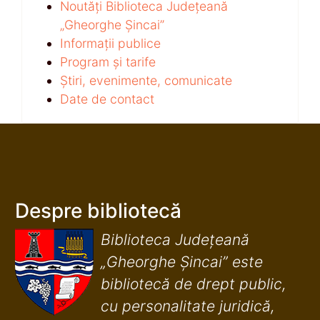
Noutăți Biblioteca Județeană
„Gheorghe Șincai”
Informații publice
Program și tarife
Știri, evenimente, comunicate
Date de contact
Despre bibliotecă
Biblioteca Județeană
„Gheorghe Șincai” este
bibliotecă de drept public,
cu personalitate juridică,