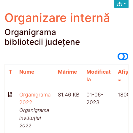
Organizare internă
Organigrama
bibliotecii județene
T
Nume
Mărime
Modificat
Afișăr
la
Organigrama
81.46 KB
01-06-
1800
2022
2023
Organigrama
instituției
2022