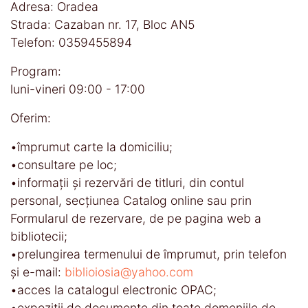
Adresa: Oradea
Strada: Cazaban nr. 17, Bloc AN5
Telefon: 0359455894
Program:
luni-vineri 09:00 - 17:00
Oferim:
•împrumut carte la domiciliu;
•consultare pe loc;
•informaţii și rezervări de titluri, din contul
personal, secţiunea Catalog online sau prin
Formularul de rezervare, de pe pagina web a
bibliotecii;
•prelungirea termenului de împrumut, prin telefon
și e-mail:
biblioiosia@yahoo.com
•acces la catalogul electronic OPAC;
•expoziţii de documente din toate domeniile de