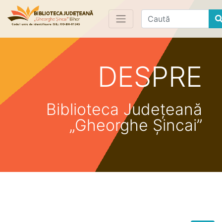
Find
DESPRE
Biblioteca Județeană
„Gheorghe Șincai”