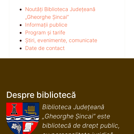
Noutăți Biblioteca Județeană
„Gheorghe Șincai”
Informații publice
Program și tarife
Știri, evenimente, comunicate
Date de contact
Despre bibliotecă
Biblioteca Județeană
„Gheorghe Șincai” este
bibliotecă de drept public,