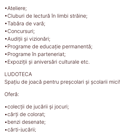
•Ateliere;
•Cluburi de lectură în limbi străine;
•Tabăra de vară;
•Concursuri;
•Audiții și vizionări;
•Programe de educaţie permanentă;
•Programe în parteneriat;
•Expoziții și aniversări culturale etc.
LUDOTECA
Spaţiu de joacă pentru preșcolari și școlarii mici!
Oferă:
•colecţii de jucării şi jocuri;
•cărţi de colorat;
•benzi desenate;
•cărţi-jucării;