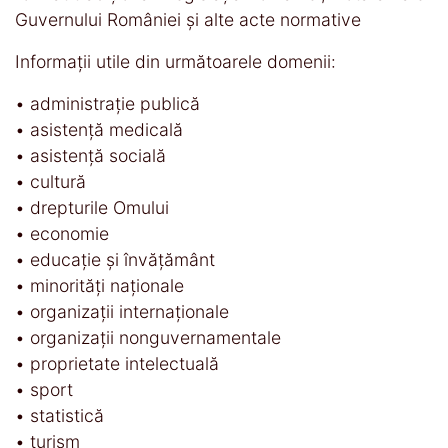
Guvernului României şi alte acte normative
Informaţii utile din următoarele domenii:
• administraţie publică
• asistenţă medicală
• asistenţă socială
• cultură
• drepturile Omului
• economie
• educaţie şi învăţământ
• minorităţi naţionale
• organizaţii internaţionale
• organizaţii nonguvernamentale
• proprietate intelectuală
• sport
• statistică
• turism