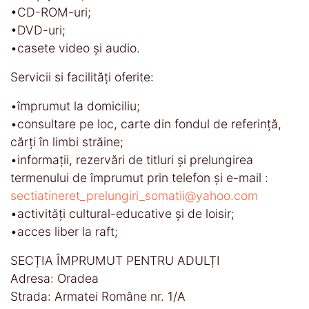
•CD-ROM-uri;
•DVD-uri;
•casete video şi audio.
Servicii si facilităţi oferite:
•împrumut la domiciliu;
•consultare pe loc, carte din fondul de referință,
cărți în limbi străine;
•informații, rezervări de titluri și prelungirea
termenului de împrumut prin telefon și e-mail :
sectiatineret_prelungiri_somatii@yahoo.com
•activităţi cultural-educative şi de loisir;
•acces liber la raft;
SECȚIA ÎMPRUMUT PENTRU ADULȚI
Adresa: Oradea
Strada: Armatei Române nr. 1/A