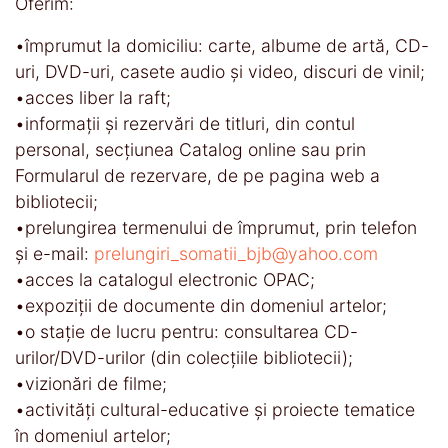
Oferim:
•împrumut la domiciliu: carte, albume de artă, CD-
uri, DVD-uri, casete audio şi video, discuri de vinil;
•acces liber la raft;
•informaţii și rezervări de titluri, din contul
personal, secţiunea Catalog online sau prin
Formularul de rezervare, de pe pagina web a
bibliotecii;
•prelungirea termenului de împrumut, prin telefon
și e-mail:
prelungiri_somatii_bjb@yahoo.com
•acces la catalogul electronic OPAC;
•expoziţii de documente din domeniul artelor;
•o staţie de lucru pentru: consultarea CD-
urilor/DVD-urilor (din colecţiile bibliotecii);
•vizionări de filme;
•activităţi cultural-educative şi proiecte tematice
în domeniul artelor;