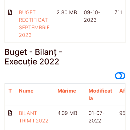
BUGET
2.80 MB
09-10-
711
RECTIFICAT
2023
SEPTEMBRIE
2023
Buget - Bilanț -
Execuție 2022
T
Nume
Mărime
Modificat
Afiș
la
BILANT
4.09 MB
01-07-
958
TRIM I 2022
2022