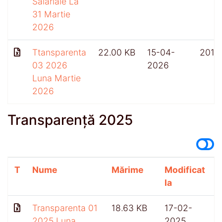
Salariale La
31 Martie
2026
Ttansparenta
22.00 KB
15-04-
201
03 2026
2026
Luna Martie
2026
Transparență 2025
T
Nume
Mărime
Modificat
A
la
Transparenta 01
18.63 KB
17-02-
2025 Luna
2025