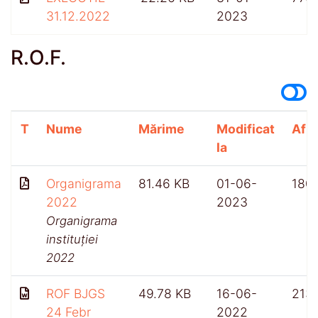
31.12.2022
2023
R.O.F.
T
Nume
Mărime
Modificat
Afiș
la
Organigrama
81.46 KB
01-06-
180
2022
2023
Organigrama
instituției
2022
ROF BJGS
49.78 KB
16-06-
213
24 Febr
2022