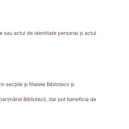
re sau actul de identitate personal şi actul
cţiile şi filialele Bibliotecii şi
arţinând Bibliotecii, dar pot beneficia de