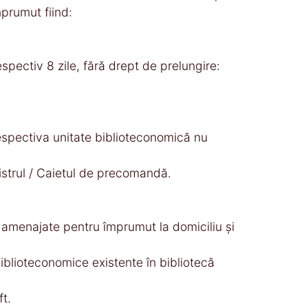
prumut fiind:
pectiv 8 zile, fără drept de prelungire:
respectiva unitate biblioteconomică nu
gistrul / Caietul de precomandă.
l amenajate pentru împrumut la domiciliu şi
 biblioteconomice existente în bibliotecă
ft.