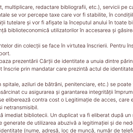
et, multiplicare, redactare bibliografii, etc.), servicii p
le se vor percepe taxe care vor fi stabilite, în condiţiil
ii tutelare şi vor fi afişate la începutul anului în toate bi
nţă biblioteconomică utilizatorilor în accesarea şi găsir
or din colecţii se face în virtutea înscrierii. Pentru însc
port.
aza prezentării Cărţii de identitate a unuia dintre părinţ
înscrie prin mandatar care prezintă actul de identitat
 spitale, aziluri de bătrâni, penitenciare, etc.) se poate
sărcinat cu asigurarea şi garantarea integrităţii împrum
 eliberează contra cost o Legitimaţie de acces, care est
 netransmisibil.
 imediat bibliotecii. Un duplicat va fi eliberat după un 
ile generate de utilizarea abuzivă a legitimaţiei şi de ne
 identitate (nume, adresă, loc de muncă, număr de telefo