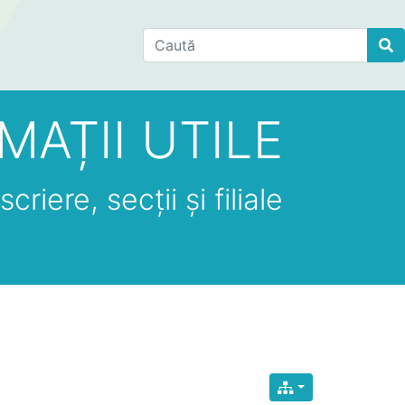
Find
MAȚII UTILE
criere, secții și filiale