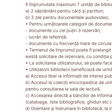
fi împrumutate maximum 7 unităţi de biblio
a) 2 săptămâni pentru cărţi şi partituri;
b) 3 zile pentru documentele audiovideo;
• Pentru următoarele categorii de document
- documente cu cel puţin 3 rezervări;
- lucrări de referinţă;
- documente cu frecvenţă mare de circulaţi
• Termenul de împrumut poate fi prelungit 
există solicitare de rezervare, cu condiţia p
• La solicitarea utilizatorului, se poate fa
• Utilizatorii bibliotecii beneficiază de urmă
a) Accesul liber la informaţii de interes pub
b) Accesul la colecţii enciclopedice de uni
pentru consultarea la sala de lectură.
c) Accesarea directă a băncilor de informaţi
(cataloage, liste bibliografice, ghiduri etc.)
d) Orientare şi îndrumare în bibliotecă, la i