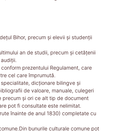
eţul Bihor, precum şi elevii şi studenţii
l ultimului an de studii, precum şi cetăţenii
audiţii.
şi, conform prezentului Regulament, care
ătre cel care împrumută.
specialitate, dicţionare bilingve şi
 bibliografii de valoare, manuale, culegeri
le precum şi ori ce alt tip de document
re pot fi consultate este nelimitat.
ărute înainte de anul 1830) completate cu
le comune.Din bunurile culturale comune pot