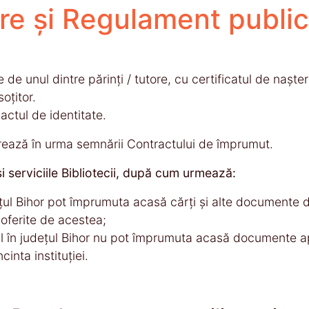
ere și Regulament public
 de unul dintre părinţi / tutore, cu certificatul de naşte
soţitor.
actul de identitate.
erează în urma semnării Contractului de împrumut.
 şi serviciile Bibliotecii, după cum urmează:
ul Bihor pot împrumuta acasă cărţi şi alte documente din se
 oferite de acestea;
il în judeţul Bihor nu pot împrumuta acasă documente ap
cinta instituţiei.