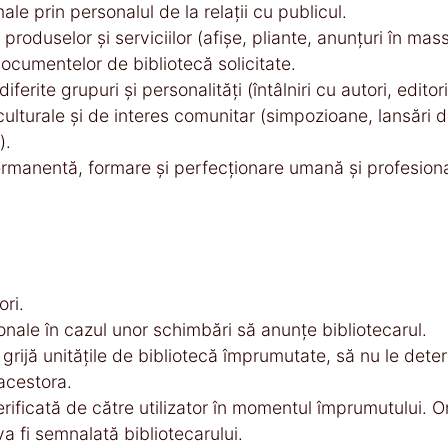
ale prin personalul de la relaţii cu publicul.
oduselor şi serviciilor (afişe, pliante, anunţuri în mass-
ocumentelor de bibliotecă solicitate.
iferite grupuri şi personalităţi (întâlniri cu autori, editori
ulturale şi de interes comunitar (simpozioane, lansări d
).
rmanentă, formare şi perfecţionare umană şi profesiona
ri.
nale în cazul unor schimbări să anunțe bibliotecarul.
grijă unităţile de bibliotecă împrumutate, să nu le deterio
acestora.
i verificată de către utilizator în momentul împrumutului. 
a fi semnalată bibliotecarului.