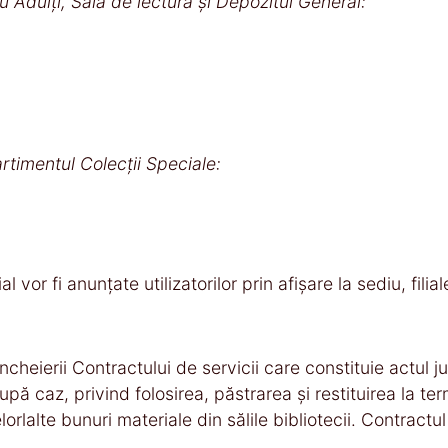
u Adulți, Sala de lectură și Depozitul General:
timentul Colecții Speciale:
 vor fi anunțate utilizatorilor prin afișare la sediu, filia
cheierii Contractului de servicii care constituie actul jur
upă caz, privind folosirea, păstrarea şi restituirea la 
rlalte bunuri materiale din sălile bibliotecii. Contractul