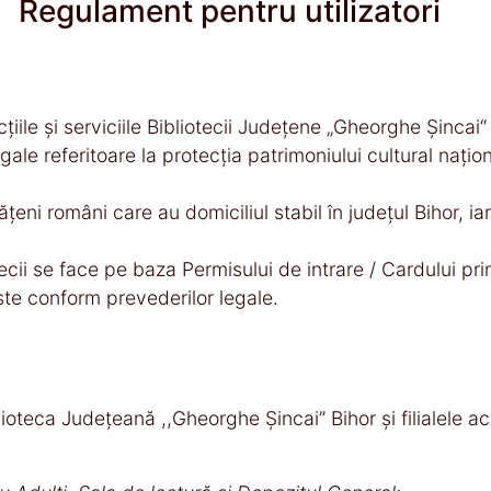
Regulament pentru utilizatori
ecţiile şi serviciile Bibliotecii Judeţene „Gheorghe Șinca
le referitoare la protecţia patrimoniului cultural naţiona
ăţeni români care au domiciliul stabil în judeţul Bihor, ia
iotecii se face pe baza Permisului de intrare / Cardului p
şte conform prevederilor legale.
oteca Județeană ,,Gheorghe Șincai” Bihor și filialele ac