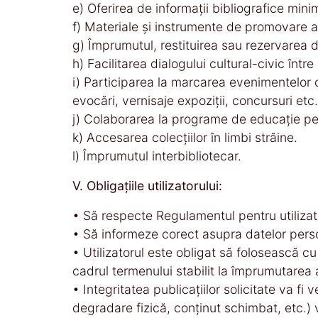
e) Oferirea de informaţii bibliografice minim
f) Materiale şi instrumente de promovare a pr
g) Împrumutul, restituirea sau rezervarea d
h) Facilitarea dialogului cultural-civic între d
i) Participarea la marcarea evenimentelor c
evocări, vernisaje expoziţii, concursuri etc.
j) Colaborarea la programe de educaţie pe
k) Accesarea colecţiilor în limbi străine.
l) Împrumutul interbibliotecar.
V. Obligațiile utilizatorului:
• Să respecte Regulamentul pentru utilizato
• Să informeze corect asupra datelor perso
• Utilizatorul este obligat să folosească cu 
cadrul termenului stabilit la împrumutarea 
• Integritatea publicaţiilor solicitate va f
degradare fizică, conţinut schimbat, etc.) v