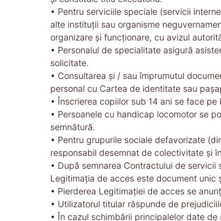
• Pentru serviciile speciale (servicii intern
alte instituţii sau organisme neguvernamenta
organizare şi funcţionare, cu avizul autorităţ
• Personalul de specialitate asigură asiste
solicitate.
• Consultarea şi / sau împrumutul documentel
personal cu Cartea de identitate sau pașa
• Înscrierea copiilor sub 14 ani se face pe b
• Persoanele cu handicap locomotor se pot 
semnătură.
• Pentru grupurile sociale defavorizate (din
responsabil desemnat de colectivitate şi în
• După semnarea Contractului de servicii se
Legitimaţia de acces este document unic și
• Pierderea Legitimaţiei de acces se anunţă
• Utilizatorul titular răspunde de prejudici
• În cazul schimbării principalelor date de