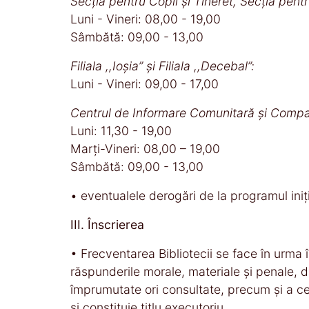
Secția pentru Copii și Tineret, Secția pentr
Luni - Vineri: 08,00 - 19,00
Sâmbătă: 09,00 - 13,00
Filiala ,,Ioșia” și Filiala ,,Decebal”:
Luni - Vineri: 09,00 - 17,00
Centrul de Informare Comunitară și Compar
Luni: 11,30 - 19,00
Marți-Vineri: 08,00 – 19,00
Sâmbătă: 09,00 - 13,00
• eventualele derogări de la programul inițial
III. Înscrierea
• Frecventarea Bibliotecii se face în urma în
răspunderile morale, materiale şi penale, d
împrumutate ori consultate, precum şi a celo
şi constituie titlu executoriu.