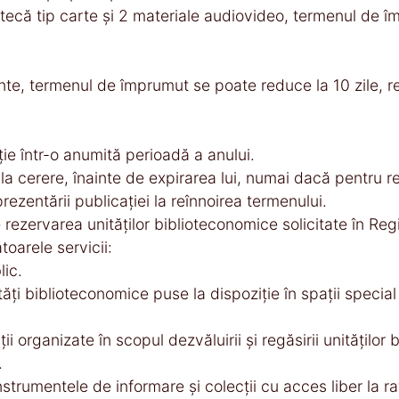
tecă tip carte şi 2 materiale audiovideo, termenul de îm
e, termenul de împrumut se poate reduce la 10 zile, res
e într-o anumită perioadă a anului.
la cerere, înainte de expirarea lui, numai dacă pentru 
rezentării publicaţiei la reînnoirea termenului.
ce rezervarea unităţilor biblioteconomice solicitate în Re
toarele servicii:
lic.
tăţi biblioteconomice puse la dispoziţie în spaţii specia
i organizate în scopul dezvăluirii şi regăsirii unităţilor
.
nstrumentele de informare şi colecţii cu acces liber la ra