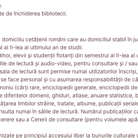
e.
te de închiderea bibliotecii.
domiciliu cetăţenii români care au domiciliul stabil în jud
 al II-lea al ultimului an de studii.
ihor, elevii şi studenţii flotanţi din semestrul al II-lea a
ile de lectură şi audio-video, pentru consultare şi / sau 
 sala de lectură sunt permise numai utilizatorilor înscri
se face personal şi cu asumarea responsabilităţii de c
imoniu (cărţi rare, enciclopedii generale, enciclopedii de 
ale diferitelor domenii, ghiduri, atlase, anuare statistice,
ţarea limbilor străine, tratate, albume, publicaţii seria
sulta numai în sălile de lectură. Numărul publicaţiilor ca
 cerere sau a Cererii de consultare (pentru volumele ap
nizate pe principiul accesului liber la bunurile cultura