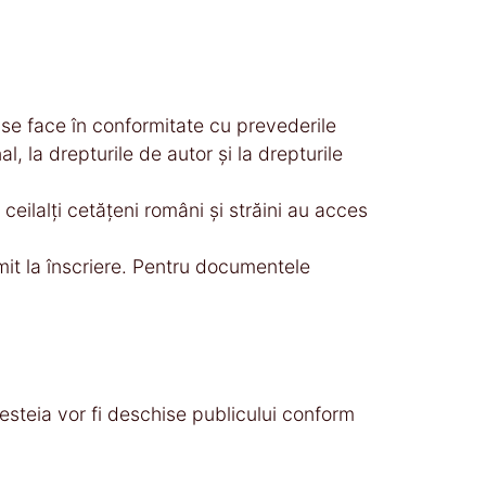
i“ se face în conformitate cu prevederile
l, la drepturile de autor şi la drepturile
r ceilalţi cetăţeni români şi străini au acces
rimit la înscriere. Pentru documentele
esteia vor fi deschise publicului conform