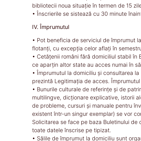
bibliotecii noua situaţie în termen de 15 zil
• Înscrierile se sistează cu 30 minute înain
IV. Împrumutul
• Pot beneficia de serviciul de împrumut la 
flotanţi, cu excepţia celor aflaţi în semestrul
• Cetăţenii români fără domiciliul stabil în B
ce aparţin altor state au acces numai în săl
• Împrumutul la domiciliu şi consultarea la
prezintă Legitimaţia de acces. Împrumutul 
• Bunurile culturale de referinţe şi de patr
multilingve, dicţionare explicative, istorii 
de probleme, cursuri şi manuale pentru învă
existent într-un singur exemplar) se vor con
Solicitarea se face pe baza Buletinului de
toate datele înscrise pe tipizat.
• Sălile de împrumut la domiciliu sunt orga