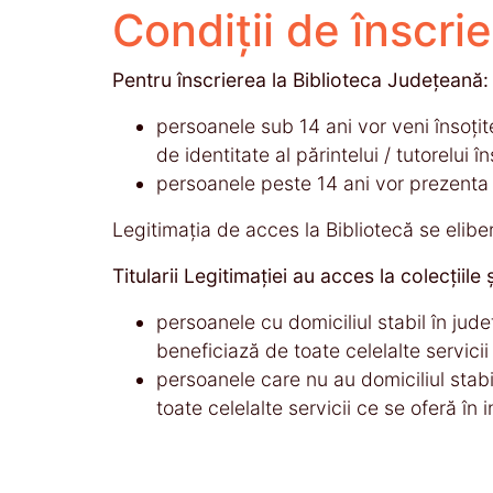
Condiţii de înscri
Pentru înscrierea la Biblioteca Judeţeană:
persoanele sub 14 ani vor veni însoţite
de identitate al părintelui / tutorelui în
persoanele peste 14 ani vor prezenta 
Legitimaţia de acces la Bibliotecă se elib
Titularii Legitimaţiei au acces la colecţiile
persoanele cu domiciliul stabil în judeţ
beneficiază de toate celelalte servicii
persoanele care nu au domiciliul stab
toate celelalte servicii ce se oferă în in