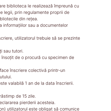
e care biblioteca le realizează împreună cu
e legii, prin regulamente proprii de
bliotecile din reţea.
ea informaţiilor sau a documentelor
riere, utilizatorul trebuie să se prezinte
i sau tutori.
e însoţit de o procură cu specimen de
 face înscriere colectivă printr-un
utului.
e valabilă 1 an de la data înscrierii.
răstimp de 15 zile.
declararea pierderii acesteia.
n) utilizatorul este obligat să comunice