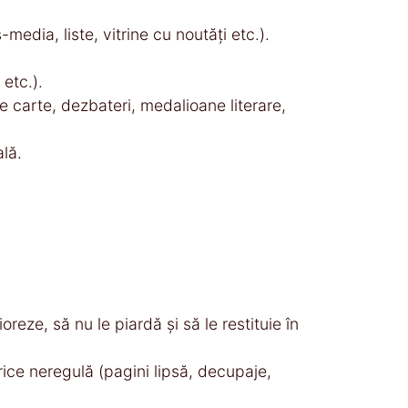
media, liste, vitrine cu noutăţi etc.).
 etc.).
e carte, dezbateri, medalioane literare,
lă.
reze, să nu le piardă şi să le restituie în
Orice neregulă (pagini lipsă, decupaje,