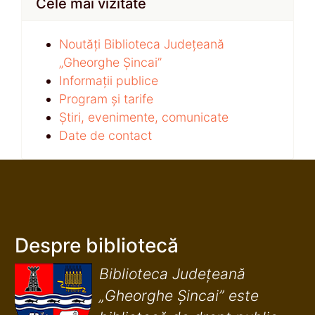
Cele mai vizitate
Noutăți Biblioteca Județeană
„Gheorghe Șincai”
Informații publice
Program și tarife
Știri, evenimente, comunicate
Date de contact
Despre bibliotecă
Biblioteca Județeană
„Gheorghe Șincai” este