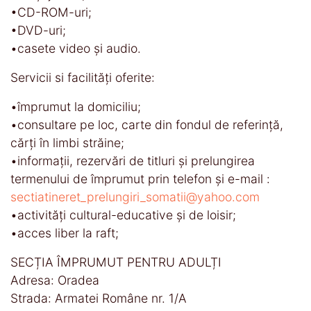
•CD-ROM-uri;
•DVD-uri;
•casete video şi audio.
Servicii si facilităţi oferite:
•împrumut la domiciliu;
•consultare pe loc, carte din fondul de referință,
cărți în limbi străine;
•informații, rezervări de titluri și prelungirea
termenului de împrumut prin telefon și e-mail :
sectiatineret_prelungiri_somatii@yahoo.com
•activităţi cultural-educative şi de loisir;
•acces liber la raft;
SECȚIA ÎMPRUMUT PENTRU ADULȚI
Adresa: Oradea
Strada: Armatei Române nr. 1/A