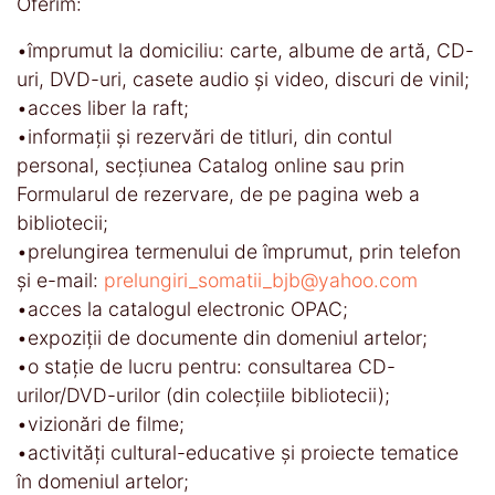
Oferim:
•împrumut la domiciliu: carte, albume de artă, CD-
uri, DVD-uri, casete audio şi video, discuri de vinil;
•acces liber la raft;
•informaţii și rezervări de titluri, din contul
personal, secţiunea Catalog online sau prin
Formularul de rezervare, de pe pagina web a
bibliotecii;
•prelungirea termenului de împrumut, prin telefon
și e-mail:
prelungiri_somatii_bjb@yahoo.com
•acces la catalogul electronic OPAC;
•expoziţii de documente din domeniul artelor;
•o staţie de lucru pentru: consultarea CD-
urilor/DVD-urilor (din colecţiile bibliotecii);
•vizionări de filme;
•activităţi cultural-educative şi proiecte tematice
în domeniul artelor;