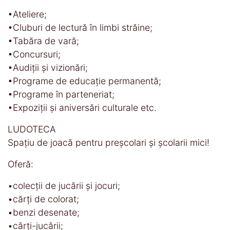
•Ateliere;
•Cluburi de lectură în limbi străine;
•Tabăra de vară;
•Concursuri;
•Audiții și vizionări;
•Programe de educaţie permanentă;
•Programe în parteneriat;
•Expoziții și aniversări culturale etc.
LUDOTECA
Spaţiu de joacă pentru preșcolari și școlarii mici!
Oferă:
•colecţii de jucării şi jocuri;
•cărţi de colorat;
•benzi desenate;
•cărţi-jucării;