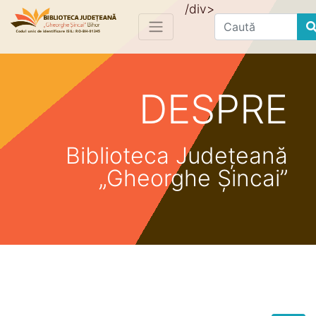
/div>
Find
DESPRE
Biblioteca Județeană
„Gheorghe Șincai”