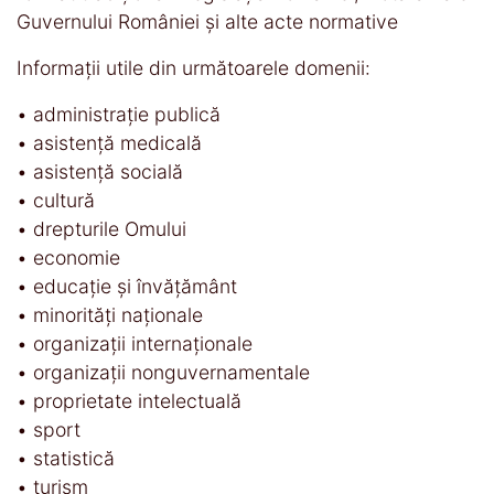
Guvernului României şi alte acte normative
Informaţii utile din următoarele domenii:
• administraţie publică
• asistenţă medicală
• asistenţă socială
• cultură
• drepturile Omului
• economie
• educaţie şi învăţământ
• minorităţi naţionale
• organizaţii internaţionale
• organizaţii nonguvernamentale
• proprietate intelectuală
• sport
• statistică
• turism