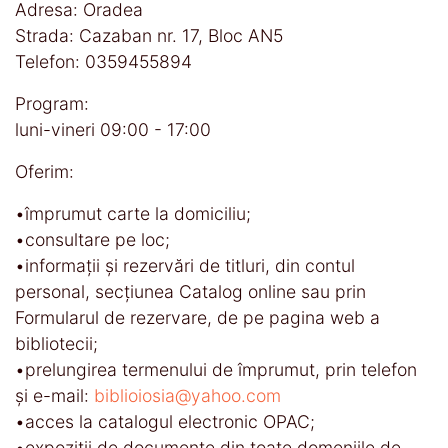
Adresa: Oradea
Strada: Cazaban nr. 17, Bloc AN5
Telefon: 0359455894
Program:
luni-vineri 09:00 - 17:00
Oferim:
•împrumut carte la domiciliu;
•consultare pe loc;
•informaţii și rezervări de titluri, din contul
personal, secţiunea Catalog online sau prin
Formularul de rezervare, de pe pagina web a
bibliotecii;
•prelungirea termenului de împrumut, prin telefon
și e-mail:
biblioiosia@yahoo.com
•acces la catalogul electronic OPAC;
•expoziţii de documente din toate domeniile de