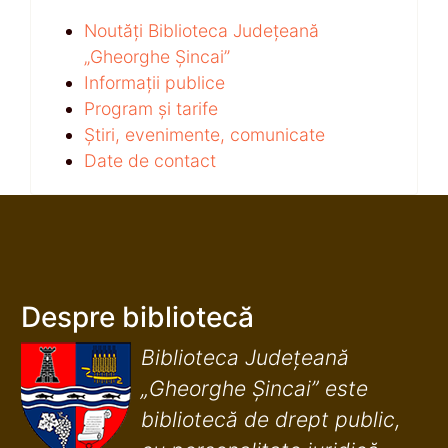
Noutăți Biblioteca Județeană
„Gheorghe Șincai”
Informații publice
Program și tarife
Știri, evenimente, comunicate
Date de contact
Despre bibliotecă
Biblioteca Județeană
„Gheorghe Șincai” este
bibliotecă de drept public,