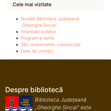
Cele mai vizitate
Noutăți Biblioteca Județeană
„Gheorghe Șincai”
Informații publice
Program și tarife
Știri, evenimente, comunicate
Date de contact
Despre bibliotecă
Biblioteca Județeană
„Gheorghe Șincai” este