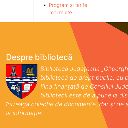
Program și tarife
...mai multe
Despre bibliotecă
Biblioteca Județeană „Gheorgh
bibliotecă de drept public, cu p
fiind finanţată de Consiliul Ju
bibliotecii este de a pune la disp
întreaga colecţie de documente, dar şi de 
la informaţie.