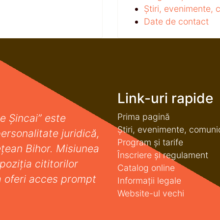
Știri, evenimente,
Date de contact
Link-uri rapide
Prima pagină
e Șincai” este
Știri, evenimente, comuni
ersonalitate juridică,
Program și tarife
deţean Bihor. Misiunea
Înscriere și regulament
oziţia cititorilor
Catalog online
a oferi acces prompt
Informații legale
Website-ul vechi