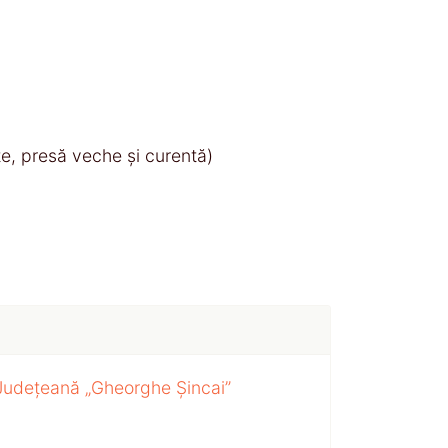
te, presă veche și curentă)
 Județeană „Gheorghe Șincai”