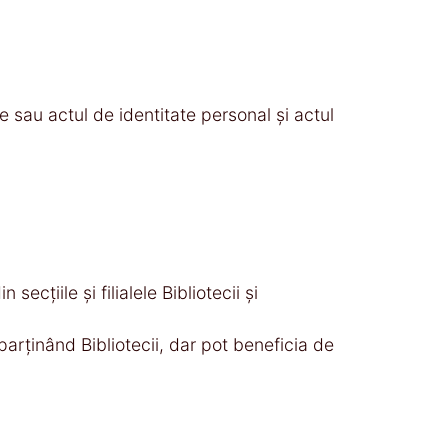
re sau actul de identitate personal şi actul
cţiile şi filialele Bibliotecii şi
arţinând Bibliotecii, dar pot beneficia de