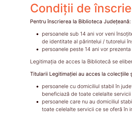
Condiţii de înscri
Pentru înscrierea la Biblioteca Judeţeană:
persoanele sub 14 ani vor veni însoţite
de identitate al părintelui / tutorelui în
persoanele peste 14 ani vor prezenta 
Legitimaţia de acces la Bibliotecă se elib
Titularii Legitimaţiei au acces la colecţiile
persoanele cu domiciliul stabil în judeţ
beneficiază de toate celelalte servicii
persoanele care nu au domiciliul stab
toate celelalte servicii ce se oferă în in