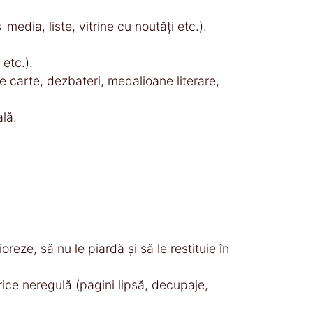
media, liste, vitrine cu noutăţi etc.).
 etc.).
e carte, dezbateri, medalioane literare,
lă.
reze, să nu le piardă şi să le restituie în
Orice neregulă (pagini lipsă, decupaje,