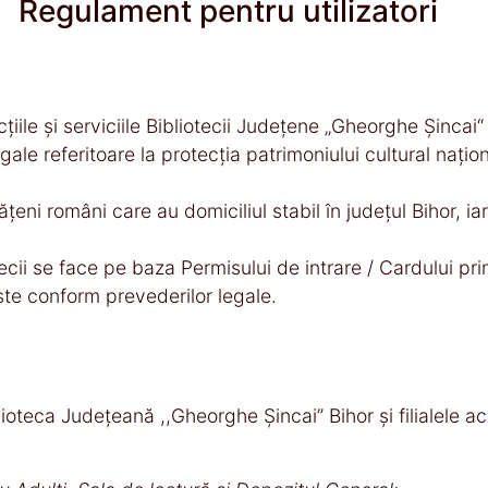
Regulament pentru utilizatori
ecţiile şi serviciile Bibliotecii Judeţene „Gheorghe Șinca
le referitoare la protecţia patrimoniului cultural naţiona
ăţeni români care au domiciliul stabil în judeţul Bihor, ia
iotecii se face pe baza Permisului de intrare / Cardului p
şte conform prevederilor legale.
oteca Județeană ,,Gheorghe Șincai” Bihor și filialele ac