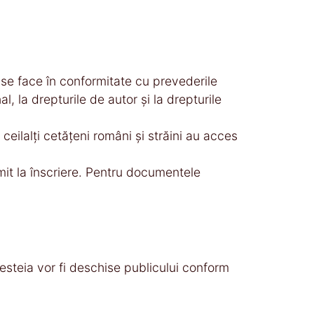
i“ se face în conformitate cu prevederile
l, la drepturile de autor şi la drepturile
r ceilalţi cetăţeni români şi străini au acces
rimit la înscriere. Pentru documentele
esteia vor fi deschise publicului conform