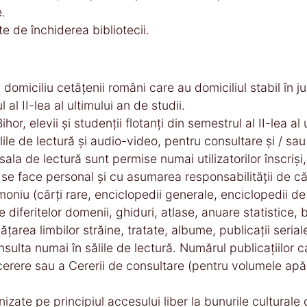
e.
te de închiderea bibliotecii.
domiciliu cetăţenii români care au domiciliul stabil în jud
 al II-lea al ultimului an de studii.
ihor, elevii şi studenţii flotanţi din semestrul al II-lea a
ile de lectură şi audio-video, pentru consultare şi / sau 
 sala de lectură sunt permise numai utilizatorilor înscri
se face personal şi cu asumarea responsabilităţii de c
imoniu (cărţi rare, enciclopedii generale, enciclopedii de 
ale diferitelor domenii, ghiduri, atlase, anuare statistice,
ţarea limbilor străine, tratate, albume, publicaţii seria
sulta numai în sălile de lectură. Numărul publicaţiilor ca
 cerere sau a Cererii de consultare (pentru volumele ap
nizate pe principiul accesului liber la bunurile cultura