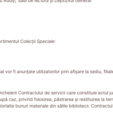
u Adulți, Sala de lectură și Depozitul General:
timentul Colecții Speciale:
 vor fi anunțate utilizatorilor prin afișare la sediu, filia
cheierii Contractului de servicii care constituie actul jur
upă caz, privind folosirea, păstrarea şi restituirea la 
rlalte bunuri materiale din sălile bibliotecii. Contractul