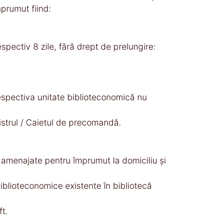
prumut fiind:
pectiv 8 zile, fără drept de prelungire:
respectiva unitate biblioteconomică nu
gistrul / Caietul de precomandă.
l amenajate pentru împrumut la domiciliu şi
 biblioteconomice existente în bibliotecă
ft.