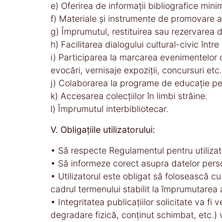
e) Oferirea de informaţii bibliografice minim
f) Materiale şi instrumente de promovare a pr
g) Împrumutul, restituirea sau rezervarea d
h) Facilitarea dialogului cultural-civic între d
i) Participarea la marcarea evenimentelor c
evocări, vernisaje expoziţii, concursuri etc.
j) Colaborarea la programe de educaţie pe
k) Accesarea colecţiilor în limbi străine.
l) Împrumutul interbibliotecar.
V. Obligațiile utilizatorului:
• Să respecte Regulamentul pentru utilizato
• Să informeze corect asupra datelor perso
• Utilizatorul este obligat să folosească cu 
cadrul termenului stabilit la împrumutarea 
• Integritatea publicaţiilor solicitate va f
degradare fizică, conţinut schimbat, etc.) v