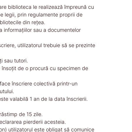
e care biblioteca le realizează împreună cu
e legii, prin regulamente proprii de
bliotecile din reţea.
ea informaţiilor sau a documentelor
riere, utilizatorul trebuie să se prezinte
i sau tutori.
e însoţit de o procură cu specimen de
 face înscriere colectivă printr-un
utului.
e valabilă 1 an de la data înscrierii.
răstimp de 15 zile.
declararea pierderii acesteia.
n) utilizatorul este obligat să comunice