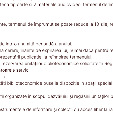
tecă tip carte şi 2 materiale audiovideo, termenul de îm
e, termenul de împrumut se poate reduce la 10 zile, res
e într-o anumită perioadă a anului.
la cerere, înainte de expirarea lui, numai dacă pentru 
rezentării publicaţiei la reînnoirea termenului.
ce rezervarea unităţilor biblioteconomice solicitate în Re
toarele servicii:
lic.
tăţi biblioteconomice puse la dispoziţie în spaţii specia
i organizate în scopul dezvăluirii şi regăsirii unităţilor
.
nstrumentele de informare şi colecţii cu acces liber la ra