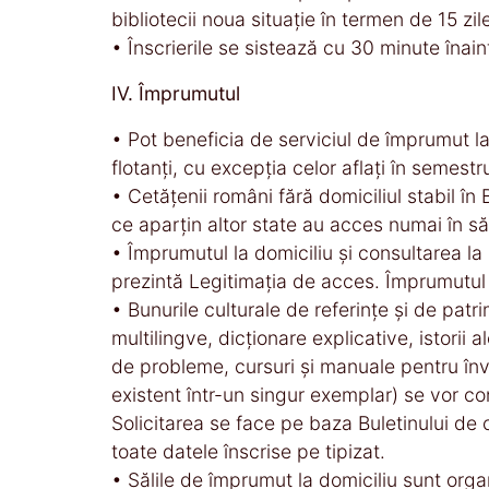
bibliotecii noua situaţie în termen de 15 zil
• Înscrierile se sistează cu 30 minute înain
IV. Împrumutul
• Pot beneficia de serviciul de împrumut la 
flotanţi, cu excepţia celor aflaţi în semestrul
• Cetăţenii români fără domiciliul stabil în B
ce aparţin altor state au acces numai în săl
• Împrumutul la domiciliu şi consultarea la
prezintă Legitimaţia de acces. Împrumutul 
• Bunurile culturale de referinţe şi de patr
multilingve, dicţionare explicative, istorii 
de probleme, cursuri şi manuale pentru învă
existent într-un singur exemplar) se vor con
Solicitarea se face pe baza Buletinului de
toate datele înscrise pe tipizat.
• Sălile de împrumut la domiciliu sunt orga