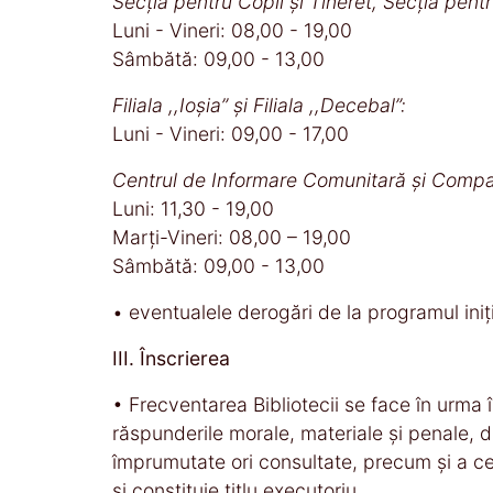
Secția pentru Copii și Tineret, Secția pentr
Luni - Vineri: 08,00 - 19,00
Sâmbătă: 09,00 - 13,00
Filiala ,,Ioșia” și Filiala ,,Decebal”:
Luni - Vineri: 09,00 - 17,00
Centrul de Informare Comunitară și Compar
Luni: 11,30 - 19,00
Marți-Vineri: 08,00 – 19,00
Sâmbătă: 09,00 - 13,00
• eventualele derogări de la programul inițial
III. Înscrierea
• Frecventarea Bibliotecii se face în urma în
răspunderile morale, materiale şi penale, d
împrumutate ori consultate, precum şi a celo
şi constituie titlu executoriu.