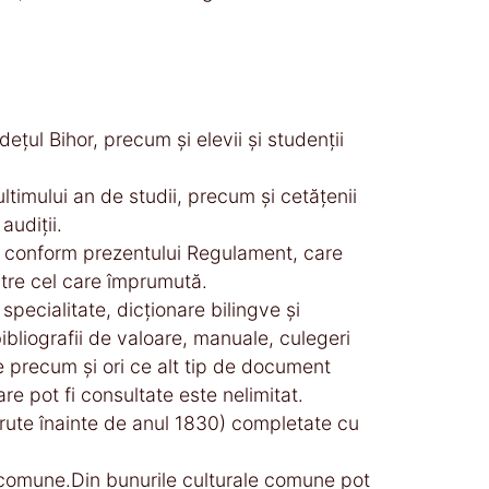
eţul Bihor, precum şi elevii şi studenţii
l ultimului an de studii, precum şi cetăţenii
audiţii.
şi, conform prezentului Regulament, care
ătre cel care împrumută.
specialitate, dicţionare bilingve şi
 bibliografii de valoare, manuale, culegeri
le precum şi ori ce alt tip de document
re pot fi consultate este nelimitat.
ărute înainte de anul 1830) completate cu
le comune.Din bunurile culturale comune pot