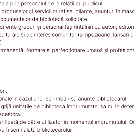
ale prin personalul de la relaţii cu publicul.
oduselor şi serviciilor (afişe, pliante, anunţuri în mass-
ocumentelor de bibliotecă solicitate.
iferite grupuri şi personalităţi (întâlniri cu autori, editori
ulturale şi de interes comunitar (simpozioane, lansări d
).
rmanentă, formare şi perfecţionare umană şi profesiona
ri.
nale în cazul unor schimbări să anunțe bibliotecarul.
grijă unităţile de bibliotecă împrumutate, să nu le deterio
acestora.
i verificată de către utilizator în momentul împrumutului. 
a fi semnalată bibliotecarului.