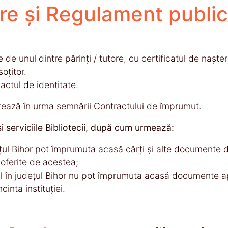
ere și Regulament public
 de unul dintre părinţi / tutore, cu certificatul de naşte
soţitor.
actul de identitate.
erează în urma semnării Contractului de împrumut.
 şi serviciile Bibliotecii, după cum urmează:
ul Bihor pot împrumuta acasă cărţi şi alte documente din se
 oferite de acestea;
il în judeţul Bihor nu pot împrumuta acasă documente ap
cinta instituţiei.