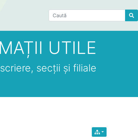
Find
MAȚII UTILE
criere, secții și filiale