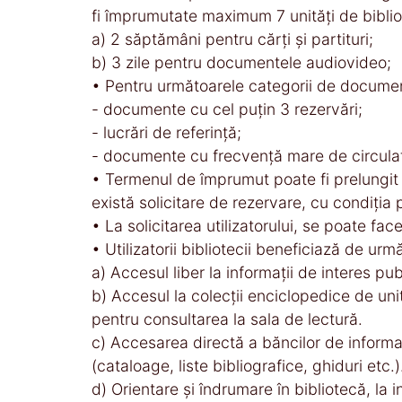
fi împrumutate maximum 7 unităţi de biblio
a) 2 săptămâni pentru cărţi şi partituri;
b) 3 zile pentru documentele audiovideo;
• Pentru următoarele categorii de document
- documente cu cel puţin 3 rezervări;
- lucrări de referinţă;
- documente cu frecvenţă mare de circulaţi
• Termenul de împrumut poate fi prelungit 
există solicitare de rezervare, cu condiţia p
• La solicitarea utilizatorului, se poate fa
• Utilizatorii bibliotecii beneficiază de urmă
a) Accesul liber la informaţii de interes pub
b) Accesul la colecţii enciclopedice de uni
pentru consultarea la sala de lectură.
c) Accesarea directă a băncilor de informaţi
(cataloage, liste bibliografice, ghiduri etc.)
d) Orientare şi îndrumare în bibliotecă, la i