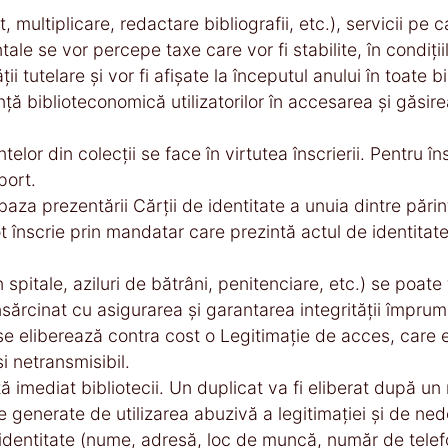
et, multiplicare, redactare bibliografii, etc.), servicii p
le se vor percepe taxe care vor fi stabilite, în condiţiil
ii tutelare şi vor fi afişate la începutul anului în toate bi
nţă biblioteconomică utilizatorilor în accesarea şi găsir
or din colecţii se face în virtutea înscrierii. Pentru însc
port.
aza prezentării Cărţii de identitate a unuia dintre părinţ
înscrie prin mandatar care prezintă actul de identitat
 spitale, aziluri de bătrâni, penitenciare, etc.) se poate
sărcinat cu asigurarea şi garantarea integrităţii împrum
 eliberează contra cost o Legitimaţie de acces, care est
 netransmisibil.
 imediat bibliotecii. Un duplicat va fi eliberat după un 
ile generate de utilizarea abuzivă a legitimaţiei şi de ne
 identitate (nume, adresă, loc de muncă, număr de telefo