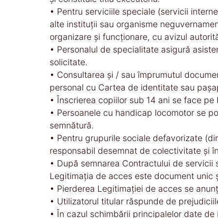
• Pentru serviciile speciale (servicii intern
alte instituţii sau organisme neguvernamenta
organizare şi funcţionare, cu avizul autorităţ
• Personalul de specialitate asigură asiste
solicitate.
• Consultarea şi / sau împrumutul documentel
personal cu Cartea de identitate sau pașa
• Înscrierea copiilor sub 14 ani se face pe b
• Persoanele cu handicap locomotor se pot 
semnătură.
• Pentru grupurile sociale defavorizate (din
responsabil desemnat de colectivitate şi în
• După semnarea Contractului de servicii se
Legitimaţia de acces este document unic și
• Pierderea Legitimaţiei de acces se anunţă
• Utilizatorul titular răspunde de prejudici
• În cazul schimbării principalelor date de