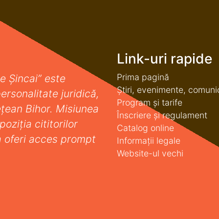
Link-uri rapide
Prima pagină
e Șincai” este
Știri, evenimente, comuni
ersonalitate juridică,
Program și tarife
deţean Bihor. Misiunea
Înscriere și regulament
oziţia cititorilor
Catalog online
a oferi acces prompt
Informații legale
Website-ul vechi