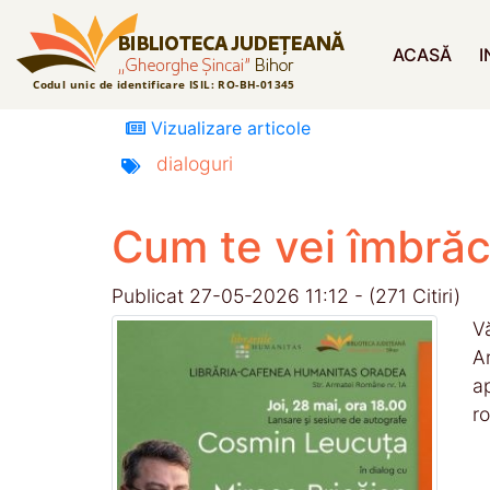
ACASĂ
I
Vizualizare articole
dialoguri
Cum te vei îmbrăca 
Publicat 27-05-2026 11:12 - (271 Citiri)
V
A
ap
r