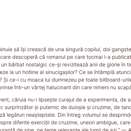
inuie să își crească de una singură copilul, doi gangst
tor care descoperă că romanul pe care tocmai l-a publica
un bărbat nostalgic ce-și revizitează anii de glorie în t
ze la un hotline al sinucigașilor? Ce se întâmplă atunci c
e? Și ce-i cu moaca lui dumnezeu pe toate billboard-uril
 prinse într-un vârtej halucinant din care nimeni nu sca
t, căruia nu-i lipsește curajul de a experimenta, de a
 surprinzător și puternic de duioșie și cruzime, de tand
ază legături neașteptate. Din întreg volumul se desprinde
spre diferite exerciții de cruzime, uneori ambigue, care
siguranță de sine, pe teme relevante ale lumii de azi