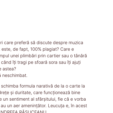
eri care preferă să discute despre muzica
t este, de fapt, 100% plagiat? Care e
impul unei plimbări prin cartier sau o tânără
ând îți tragi pe sfoară sora sau îți ajuți
e astea?
pă neschimbat.
 schimba formula narativă de la o carte la
rețe și duritate, care funcționează bine
 un sentiment al sfârșitului, fie că e vorba
 au un aer amenințător. Leucuța e, în acest
.“ — ANDREEA RĂSUCEANU