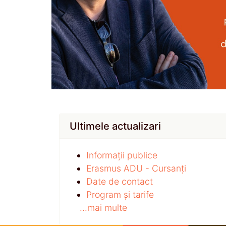
Ultimele actualizari
Informații publice
Erasmus ADU - Cursanți
Date de contact
Program și tarife
...mai multe