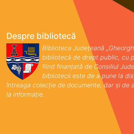
Despre bibliotecă
Biblioteca Județeană „Gheorgh
bibliotecă de drept public, cu p
fiind finanţată de Consiliul Ju
bibliotecii este de a pune la disp
întreaga colecţie de documente, dar şi de 
la informaţie.