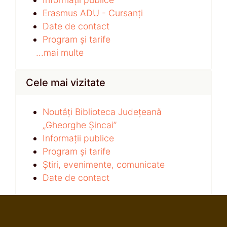
Erasmus ADU - Cursanți
Date de contact
Program și tarife
...mai multe
Cele mai vizitate
Noutăți Biblioteca Județeană
„Gheorghe Șincai”
Informații publice
Program și tarife
Știri, evenimente, comunicate
Date de contact