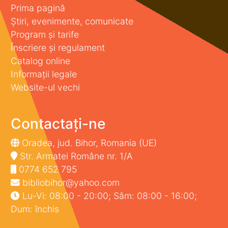
Prima pagină
Știri, evenimente, comunicate
Program și tarife
Înscriere și regulament
Catalog online
Informații legale
Website-ul vechi
Contactați-ne
Oradea, jud. Bihor, Romania (UE)
Str. Armatei Române nr. 1/A
0774 652 795
bibliobihor@yahoo.com
Lu-Vi: 08:00 - 20:00; Sâm: 08:00 - 16:00;
Dum: închis