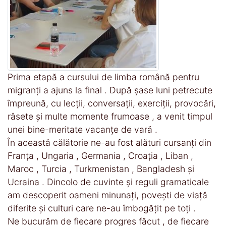
Prima etapă a cursului de limba română pentru
migranți a ajuns la final . După șase luni petrecute
împreună, cu lecții, conversații, exerciții, provocări,
râsete și multe momente frumoase , a venit timpul
unei bine-meritate vacanțe de vară .
În această călătorie ne-au fost alături cursanți din
Franța , Ungaria , Germania , Croația , Liban ,
Maroc , Turcia , Turkmenistan , Bangladesh și
Ucraina . Dincolo de cuvinte și reguli gramaticale
am descoperit oameni minunați, povești de viață
diferite și culturi care ne-au îmbogățit pe toți .
Ne bucurăm de fiecare progres făcut , de fiecare