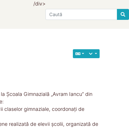
/div>
Find
de la Școala Gimnazială „Avram Iancu” din
e:
evii claselor gimnaziale, coordonați de
ne realizată de elevii școlii, organizată de