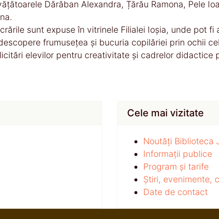
vățătoarele Dărăban Alexandra, Țărău Ramona, Pele Io
ina.
crările sunt expuse în vitrinele Filialei Ioșia, unde pot f
descopere frumusețea și bucuria copilăriei prin ochii cel
licitări elevilor pentru creativitate și cadrelor didactice
Cele mai vizitate
Noutăți Biblioteca
Informații publice
Program și tarife
Știri, evenimente,
Date de contact