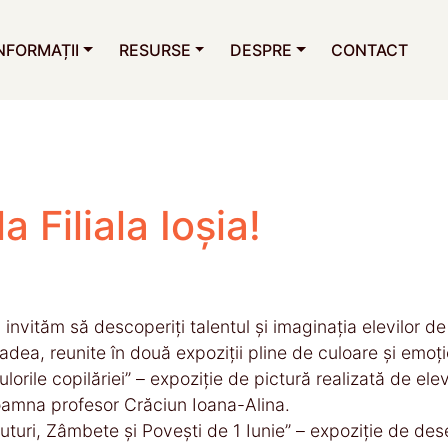
NFORMAȚII
RESURSE
DESPRE
CONTACT
a Filiala Ioșia!
 invităm să descoperiți talentul și imaginația elevilor 
adea, reunite în două expoziții pline de culoare și emoți
ulorile copilăriei” – expoziție de pictură realizată de el
amna profesor Crăciun Ioana-Alina.
luturi, Zâmbete și Povești de 1 Iunie” – expoziție de dese