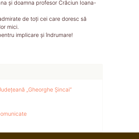
ana și doamna profesor Crăciun Ioana-
i admirate de toți cei care doresc să
or mici.
 pentru implicare și îndrumare!
 Județeană „Gheorghe Șincai”
 comunicate