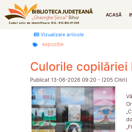
ACASĂ
I
Vizualizare articole
expoziție
Culorile copilăriei l
Publicat 13-06-2026 09:20 - (205 Citiri)
Vă
Or
„C
do
„F