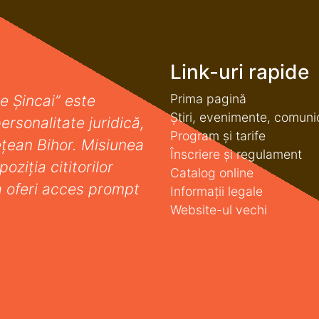
Link-uri rapide
Prima pagină
e Șincai” este
Știri, evenimente, comuni
ersonalitate juridică,
Program și tarife
deţean Bihor. Misiunea
Înscriere și regulament
oziţia cititorilor
Catalog online
a oferi acces prompt
Informații legale
Website-ul vechi