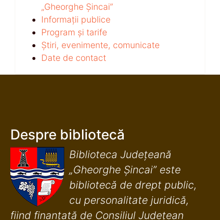
„Gheorghe Șincai”
Informații publice
Program și tarife
Știri, evenimente, comunicate
Date de contact
Despre bibliotecă
Biblioteca Județeană
„Gheorghe Șincai” este
bibliotecă de drept public,
cu personalitate juridică,
fiind finanţată de Consiliul Judeţean