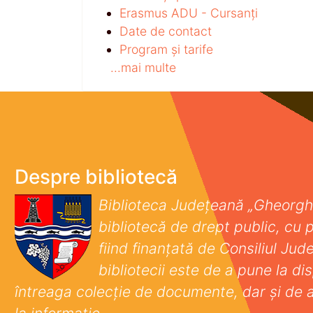
Erasmus ADU - Cursanți
Date de contact
Program și tarife
...mai multe
Despre bibliotecă
Biblioteca Județeană „Gheorgh
bibliotecă de drept public, cu p
fiind finanţată de Consiliul Ju
bibliotecii este de a pune la disp
întreaga colecţie de documente, dar şi de 