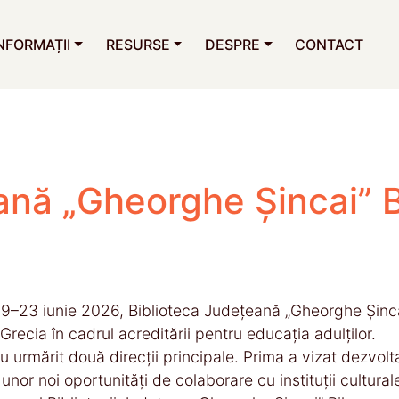
NFORMAȚII
RESURSE
DESPRE
CONTACT
ană „Gheorghe Șincai” Bi
19–23 iunie 2026, Biblioteca Județeană „Gheorghe Șincai
recia în cadrul acreditării pentru educația adulților.
au urmărit două direcții principale. Prima a vizat dezvoltar
 unor noi oportunități de colaborare cu instituții cultura