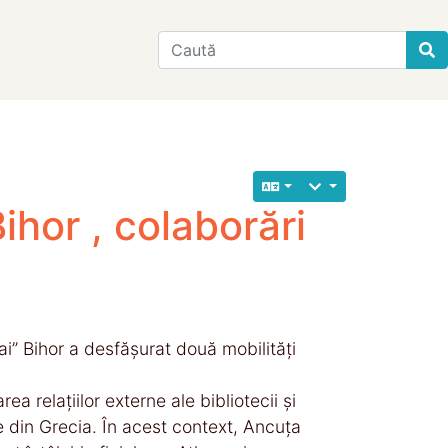
Find
hor , colaborări
” Bihor a desfășurat două mobilități
ea relațiilor externe ale bibliotecii și
le din Grecia. În acest context, Ancuța