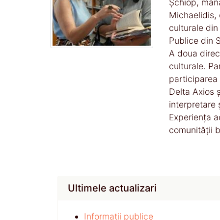
Șchiop, manag
Michaelidis, 
culturale di
Publice din S
A doua direcț
culturale. Pa
participarea 
Delta Axios ș
interpretare ș
Experiența a
comunității 
Ultimele actualizari
Informații publice