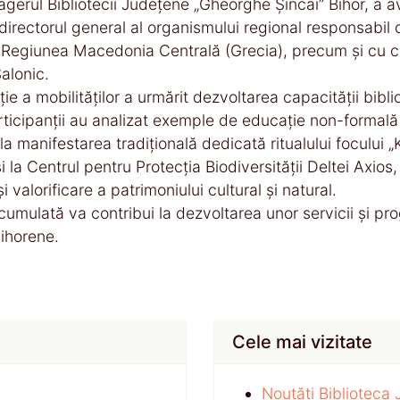
erul Bibliotecii Județene „Gheorghe Șincai” Bihor, a avu
directorul general al organismului regional responsabil 
n Regiunea Macedonia Centrală (Grecia), precum și cu co
alonic.
ie a mobilităților a urmărit dezvoltarea capacității bibli
rticipanții au analizat exemple de educație non-formală 
la manifestarea tradițională dedicată ritualului focului „K
i la Centrul pentru Protecția Biodiversității Deltei Axi
i valorificare a patrimoniului cultural și natural.
cumulată va contribui la dezvoltarea unor servicii și p
bihorene.
Cele mai vizitate
Noutăți Biblioteca