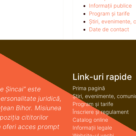
Informații publice
Program și tarife
Știri, evenimente,
Date de contact
Link-uri rapide
Prima pagină
e Șincai” este
Știri, evenimente, comuni
ersonalitate juridică,
Program și tarife
deţean Bihor. Misiunea
Înscriere și regulament
oziţia cititorilor
Catalog online
a oferi acces prompt
Informații legale
Website-ul vechi