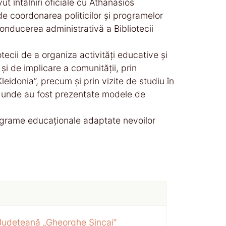
t întâlniri oficiale cu Athanasios
de coordonarea politicilor și programelor
nducerea administrativă a Bibliotecii
otecii de a organiza activități educative și
și de implicare a comunității, prin
leidonia”, precum și prin vizite de studiu în
os, unde au fost prezentate modele de
rograme educaționale adaptate nevoilor
 Județeană „Gheorghe Șincai”