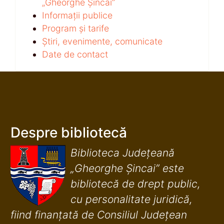
„Gheorghe Șincai”
Informații publice
Program și tarife
Știri, evenimente, comunicate
Date de contact
Despre bibliotecă
Biblioteca Județeană
„Gheorghe Șincai” este
bibliotecă de drept public,
cu personalitate juridică,
fiind finanţată de Consiliul Judeţean