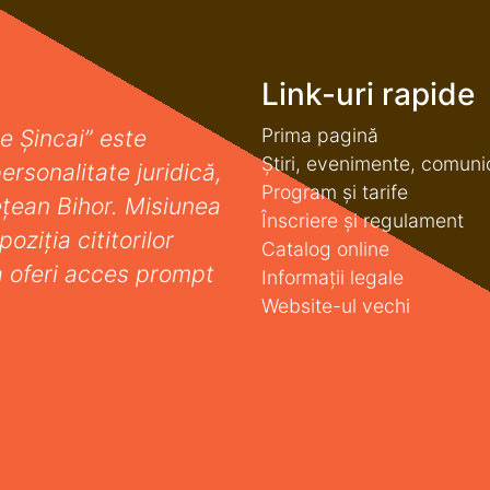
Link-uri rapide
Prima pagină
e Șincai” este
Știri, evenimente, comuni
ersonalitate juridică,
Program și tarife
deţean Bihor. Misiunea
Înscriere și regulament
oziţia cititorilor
Catalog online
a oferi acces prompt
Informații legale
Website-ul vechi