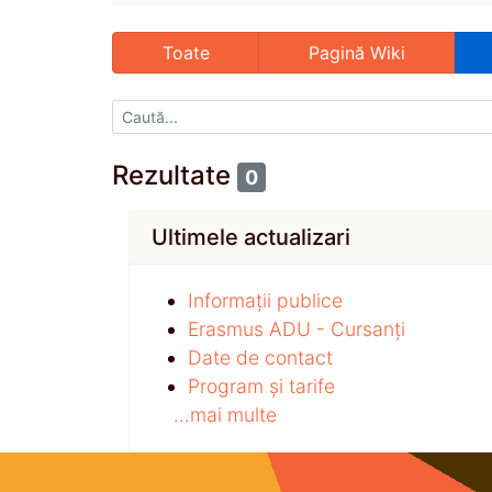
Toate
Pagină Wiki
Rezultate
0
Ultimele actualizari
Informații publice
Erasmus ADU - Cursanți
Date de contact
Program și tarife
...mai multe