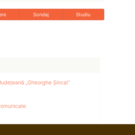
ere
Sondaj
Studiu
 Județeană „Gheorghe Șincai”
 comunicate