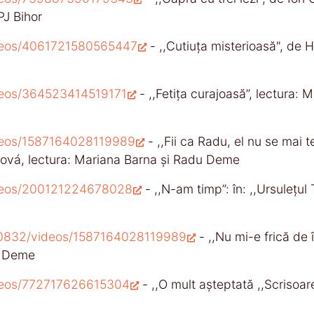
PJ Bihor
ideos/4061721580565447
- ,,Cutiuța misterioasă", de H
ideos/364523414519171
- ,,Fetița curajoasă’’, lectura:
ideos/1587164028119989
- ,,Fii ca Radu, el nu se mai t
tová, lectura: Mariana Barna și Radu Deme
ideos/200121224678028
- ,,N-am timp”: în: ,,Ursulețul 
0832/videos/1587164028119989
- ,,Nu mi-e frică de
u Deme
ideos/772717626615304
- ,,O mult așteptată ,,Scrisoar