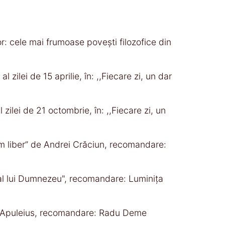
or: cele mai frumoase poveşti filozofice din
l zilei de 15 aprilie, în: ,,Fiecare zi, un dar
 zilei de 21 octombrie, în: ,,Fiecare zi, un
om liber” de Andrei Crăciun, recomandare:
 al lui Dumnezeu", recomandare: Luminița
us Apuleius, recomandare: Radu Deme