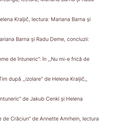
elena Kraljič, lectura: Mariana Barna și
 Mariana Barna și Radu Deme, concluzii:
eme de întuneric’’: în ,,Nu mi-e frică de
Tim după ,,izolare" de Helena Kraljič,,
 întuneric” de Jakub Cenkl și Helena
e de Crăciun’’ de Annette Amrhein, lectura