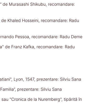
ji’’ de Murasashi Shikubu, recomandare:
e" de Khaled Hosseini, recomandare: Radu
Fernando Pessoa, recomandare: Radu Deme
tata" de Franz Kafka, recomandare: Radu
tiani", Lyon, 1547, prezentare: Silviu Sana
“Familia”, prezentare: Silviu Sana
 sau "Cronica de la Nuremberg", tipărită în