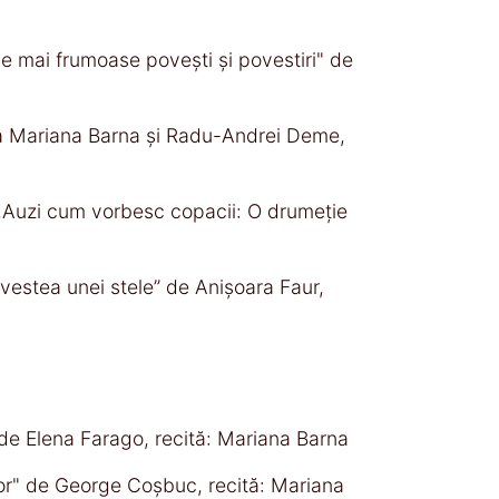
le mai frumoase povești și povestiri" de
ura Mariana Barna și Radu-Andrei Deme,
: ,,Auzi cum vorbesc copacii: O drumeție
,Povestea unei stele” de Anișoara Faur,
 de Elena Farago, recită: Mariana Barna
lor" de George Coșbuc, recită: Mariana