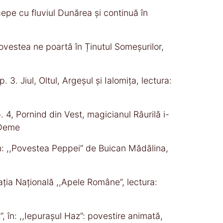
ncepe cu fluviul Dunărea și continuă în
, povestea ne poartă în Ținutul Someșurilor,
p. 3. Jiul, Oltul, Argeșul și Ialomița, lectura:
ep. 4, Pornind din Vest, magicianul Râurilă i-
 Deme
n: ,,Povestea Peppei’’ de Buican Mădălina,
rația Națională ,,Apele Române’’, lectura:
’, în: ,,Iepurașul Haz’’: povestire animată,