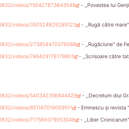
00832/videos/150427873643548
- ,,Povestea lui Gen
00832/videos/350324829289123
- ,,Rugă către mar
00832/videos/273854470376088
- ,,Rugăciune" de 
0832/videos/746429176179801
- ,,Scrisoare către 
00832/videos/540342356844429
- ,,Decretum diui Gra
0832/videos/851167019009511
- Eminescu şi revista 
00832/videos/717569379053048
- ,,Liber Cronicarum"