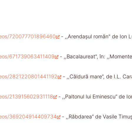
ideos/720077701896460
- ,,Arendașul român" de Ion L
ideos/671739063411409
- ,,Bacalaureat", în: ,,Momente 
ideos/2821220801441192
- ,,Căldură mare”, de I.L. Ca
ideos/213915602931118
- ,,Paltonul lui Eminescu” de I
videos/369204914409734
- ,,Răbdarea” de Vasile Timuș,