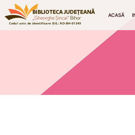
ACASĂ
I