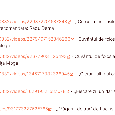
00832/videos/229372701587348
- ,,Cercul mincinoşil
, recomandare: Radu Deme
00832/videos/2279497152346283
- Cuvântul de folos a
 Moga
00832/videos/926779031125493
- Cuvântul de folos al
nița Moga
00832/videos/1346717332326945
- ,,Cioran, ultimul 
0832/videos/162919521537078
- ,,Fiecare zi, un dar
ideos/931773227625765
- ,,Măgarul de aur’’ de Luci