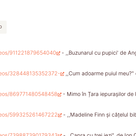
o
ideos/911221879654040
- ,,Buzunarul cu pupici' de An
ideos/328448135352372-
,,Cum adoarme puiul meu?" 
ideos/869771480548458
- Mimo în Țara iepurașilor de
ideos/599325261467222
- ,,Madeline Finn și cățelul bi
ideos/739887390179343
- ,,Capra cu trei iezi", de Io