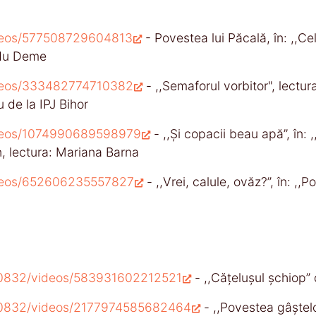
ideos/577508729604813
- Povestea lui Păcală, în: ,,Ce
adu Deme
ideos/333482774710382
- ,,Semaforul vorbitor", lect
 de la IPJ Bihor
ideos/1074990689598979
- ,,Și copacii beau apă’’, în
n, lectura: Mariana Barna
ideos/652606235557827
- ,,Vrei, calule, ovăz?”, în: ,
0832/videos/583931602212521
- ,,Cățelușul șchiop”
00832/videos/2177974585682464
- ,,Povestea gâște