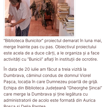
”Biblioteca Bunicilor” proiectul demarat în luna mai,
merge înainte pas cu pas. Obiectivul proiectului
este acela de a duce cărți, a le organiza și a face
activități cu ”Bunicii” aflați în instituții de ocrotire.
În data de 20 iulie am făcut a treia vizită la
Dumbrava, căminul condus de domnul Viorel
Pașca, locația în care Dumnezeu poartă de grijă.
Echipa din Biblioteca Județeană ”Gheorghe Șincai”
care merge la Dumbrava și ține legătura cu
administratorii de acolo este formată din Aurica
Roșca și Delia Pantea.