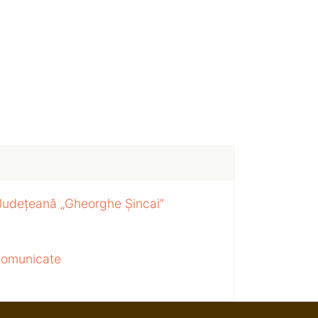
 Județeană „Gheorghe Șincai”
 comunicate