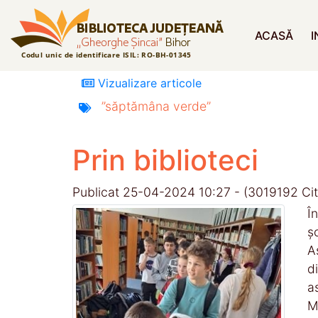
ACASĂ
I
Vizualizare articole
”săptămâna
verde”
Prin biblioteci
Publicat 25-04-2024 10:27 - (3019192 Citi
Î
ș
A
d
a
M