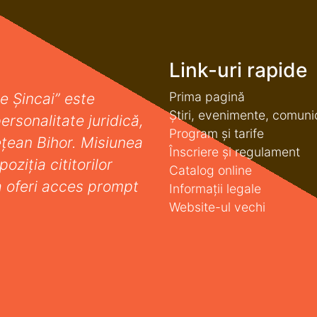
Link-uri rapide
Prima pagină
e Șincai” este
Știri, evenimente, comuni
ersonalitate juridică,
Program și tarife
deţean Bihor. Misiunea
Înscriere și regulament
oziţia cititorilor
Catalog online
a oferi acces prompt
Informații legale
Website-ul vechi