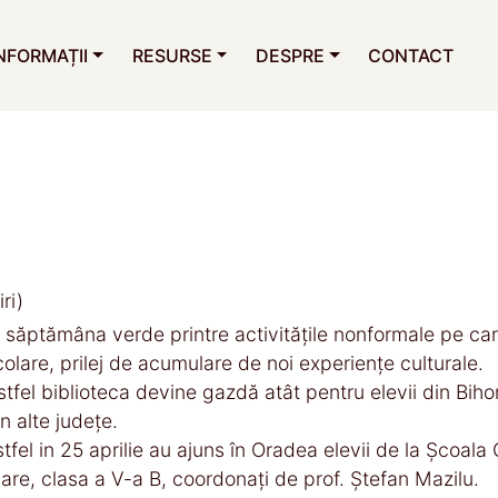
NFORMAȚII
RESURSE
DESPRE
CONTACT
ri)
n săptămâna verde printre activitățile nonformale pe care
colare, prilej de acumulare de noi experiențe culturale.
stfel biblioteca devine gazdă atât pentru elevii din Bihor
in alte județe.
stfel in 25 aprilie au ajuns în Oradea elevii de la Școal
are, clasa a V-a B, coordonați de prof. Ștefan Mazilu.