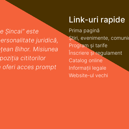
Link-uri rapide
Prima pagină
e Șincai” este
Știri, evenimente, comuni
ersonalitate juridică,
Program și tarife
deţean Bihor. Misiunea
Înscriere și regulament
oziţia cititorilor
Catalog online
a oferi acces prompt
Informații legale
Website-ul vechi