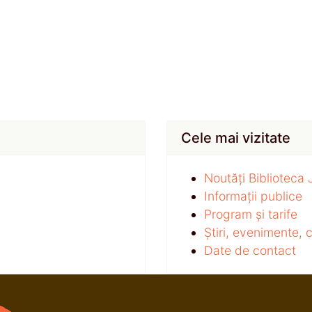
Cele mai vizitate
Noutăți Biblioteca
Informații publice
Program și tarife
Știri, evenimente,
Date de contact