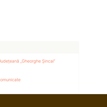
 Județeană „Gheorghe Șincai”
 comunicate