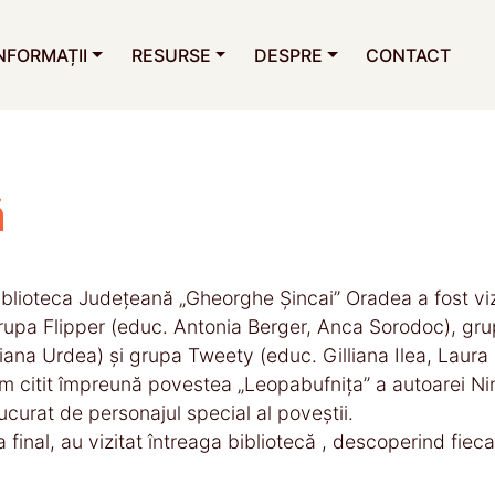
NFORMAȚII
RESURSE
DESPRE
CONTACT
ă
iblioteca Județeană „Gheorghe Șincai” Oradea a fost viz
rupa Flipper (educ. Antonia Berger, Anca Sorodoc), gr
iana Urdea) și grupa Tweety (educ. Gilliana Ilea, Laura
m citit împreună povestea „Leopabufnița” a autoarei Ni
ucurat de personajul special al poveștii.
a final, au vizitat întreaga bibliotecă , descoperind fiec