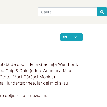
Find
itată de copiii de la Grădinița Wendford:
upa Chip & Dale (educ. Anamaria Micula,
 Perțe, Moni Cărășel Monica).
na Hundertschnee, iar cei mici s-au
are colțișor cu entuziasm.