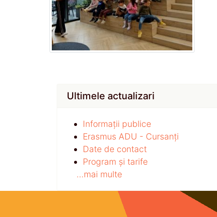
Ultimele actualizari
Informații publice
Erasmus ADU - Cursanți
Date de contact
Program și tarife
...mai multe