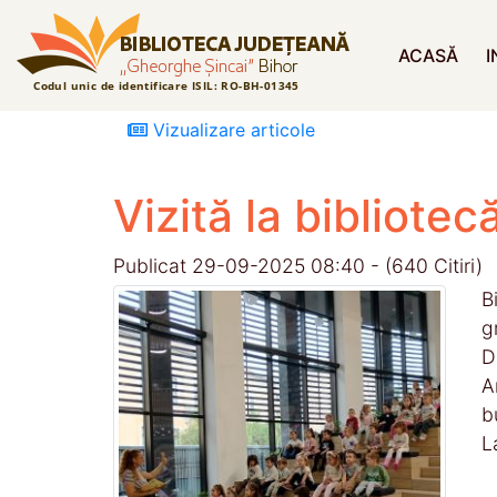
ACASĂ
I
Vizualizare articole
Vizită la bibliotec
Publicat 29-09-2025 08:40 - (640 Citiri)
B
g
D
A
b
L