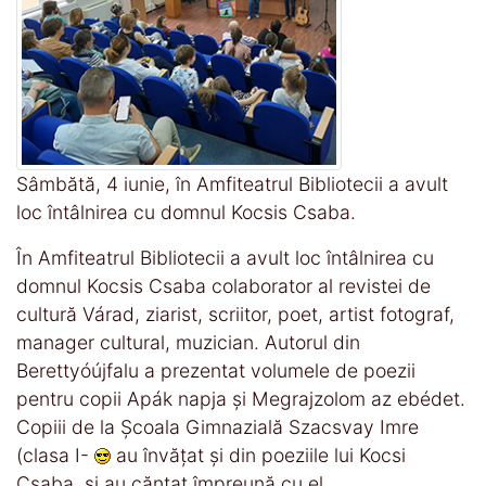
Sâmbătă, 4 iunie, în Amfiteatrul Bibliotecii a avult
loc întâlnirea cu domnul Kocsis Csaba.
În Amfiteatrul Bibliotecii a avult loc întâlnirea cu
domnul Kocsis Csaba colaborator al revistei de
cultură Várad, ziarist, scriitor, poet, artist fotograf,
manager cultural, muzician. Autorul din
Berettyóújfalu a prezentat volumele de poezii
pentru copii Apák napja şi Megrajzolom az ebédet.
Copiii de la Şcoala Gimnazială Szacsvay Imre
(clasa I-
au învăţat şi din poeziile lui Kocsi
Csaba, şi au căntat împreună cu el.