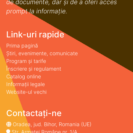
de documente, dar şi de a oferi acces
prompt la informaţie.
Link-uri rapide
Prima pagină
Știri, evenimente, comunicate
Program și tarife
Înscriere și regulament
Catalog online
Informații legale
Website-ul vechi
Contactați-ne
Oradea, jud. Bihor, Romania (UE)
Str. Armatei Române nr. 1/A