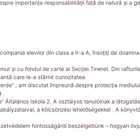
espre importanța responsabilității față de natură și a ge
ompania elevilor din clasa a II-a A, însoțiți de doamn
umut și cu fondul de carte al Secției Tineret. Din rafturi
santă care le-a stârnit curiozitatea.
rde” , am discutat împreună despre protecția mediului,
 .
Általános Iskola 2. A osztályos tanulóinak a látogatás
bályzataival, a kölcsönzési lehetőségekkel . A könyvtá
rnyezetvédelem fontosságáról beszélgettünk – hogyan ó