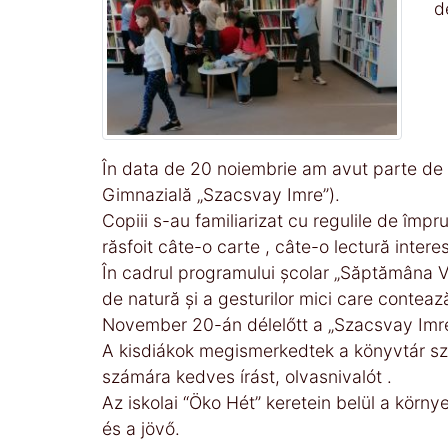
d
În data de 20 noiembrie am avut parte de c
Gimnazială „Szacsvay Imre”).
Copiii s-au familiarizat cu regulile de împr
răsfoit câte-o carte , câte-o lectură intere
În cadrul programului școlar „Săptămâna Ve
de natură și a gesturilor mici care contează
November 20-án délelőtt a „Szacsvay Imre” 
A kisdiákok megismerkedtek a könyvtár sza
számára kedves írást, olvasnivalót .
Az iskolai “Öko Hét” keretein belül a kö
és a jövő.