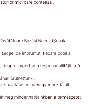
sturilor mici care contează .
a învățătoare Búzási Noémi (Școala
le secției de împrumut, fiecare copil a
 despre importanța responsabilității față
ának örülhettünk .
r kínálatából minden gyermek talált
vjuk meg mindennapjainkban a természetet