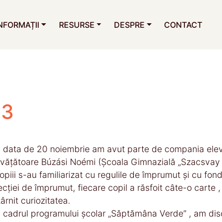
NFORMAȚII
RESURSE
DESPRE
CONTACT
 3
n data de 20 noiembrie am avut parte de compania elevil
nvățătoare Búzási Noémi (Școala Gimnazială „Szacsvay 
opiii s-au familiarizat cu regulile de împrumut și cu fondu
ecției de împrumut, fiecare copil a răsfoit câte-o carte 
târnit curiozitatea.
n cadrul programului școlar „Săptămâna Verde” , am dis