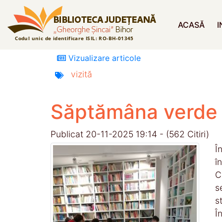
ACASĂ
I
Vizualizare articole
vizită
Săptămâna verde
Publicat 20-11-2025 19:14 - (562 Citiri)
Î
î
C
s
s
Î