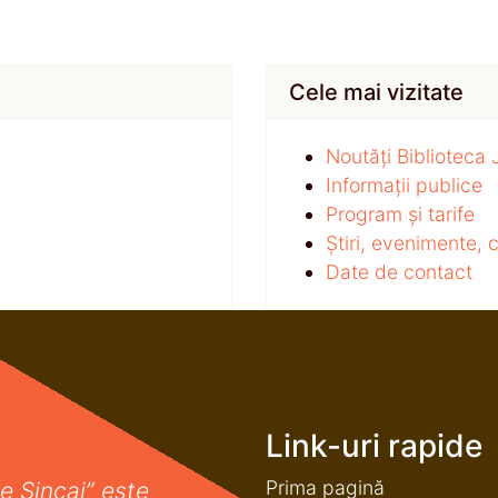
Cele mai vizitate
Noutăți Biblioteca
Informații publice
Program și tarife
Știri, evenimente,
Date de contact
Link-uri rapide
Prima pagină
e Șincai” este