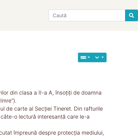
Find
or din clasa a II-a A, însoțiți de doamna
Imre”).
l de carte al Secției Tineret. Din rafturile
, câte-o lectură interesantă care le-a
cutat împreună despre protecția mediului,