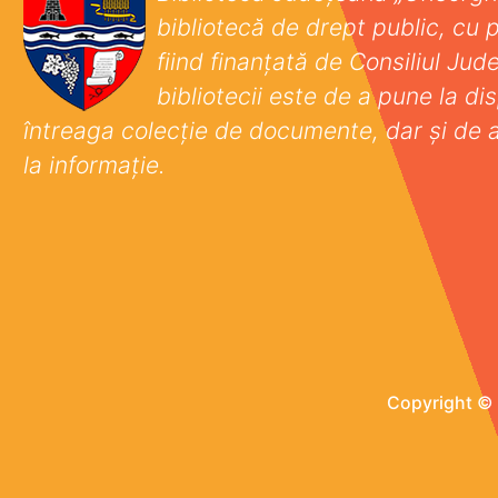
bibliotecă de drept public, cu p
fiind finanţată de Consiliul Ju
bibliotecii este de a pune la disp
întreaga colecţie de documente, dar şi de 
la informaţie.
Copyright © 