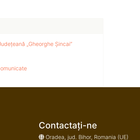
 Județeană „Gheorghe Șincai”
 comunicate
Contactați-ne
Oradea, jud. Bihor, Romania (UE)