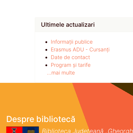
Ultimele actualizari
Informații publice
Erasmus ADU - Cursanți
Date de contact
Program și tarife
...mai multe
Despre bibliotecă
Biblioteca Județeană „Gheorgh