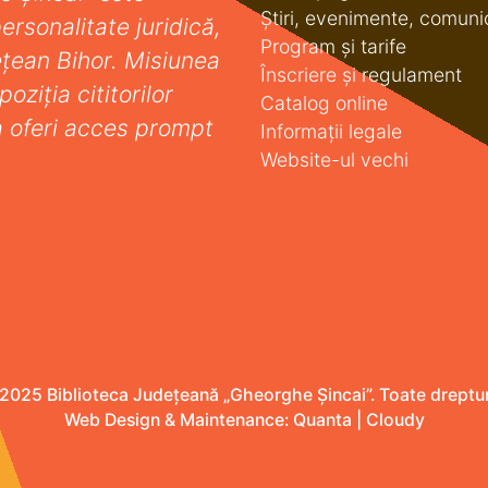
Știri, evenimente, comuni
ersonalitate juridică,
Program și tarife
deţean Bihor. Misiunea
Înscriere și regulament
oziţia cititorilor
Catalog online
a oferi acces prompt
Informații legale
Website-ul vechi
2025 Biblioteca Județeană „Gheorghe Șincai”. Toate drepturi
Web Design & Maintenance:
Quanta
|
Cloudy