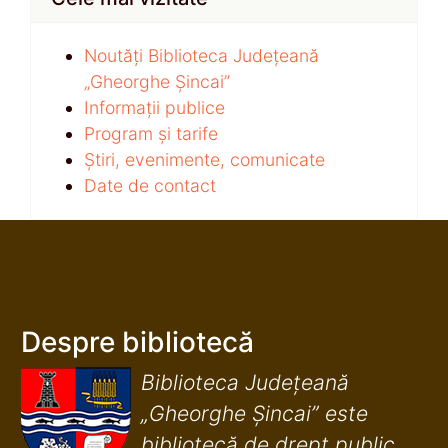
Noutăți Biblioteca Județeană
„Gheorghe Șincai”
Informații publice
Program și tarife
Știri, evenimente, comunicate
Date de contact
Despre bibliotecă
Biblioteca Județeană
„Gheorghe Șincai” este
bibliotecă de drept public,