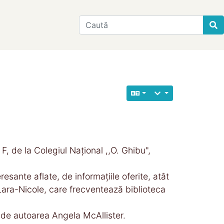
Find
a F, de la Colegiul Național ,,O. Ghibu",
eresante aflate, de informațiile oferite, atât
 Lara-Nicole, care frecventează biblioteca
, de autoarea Angela McAllister.