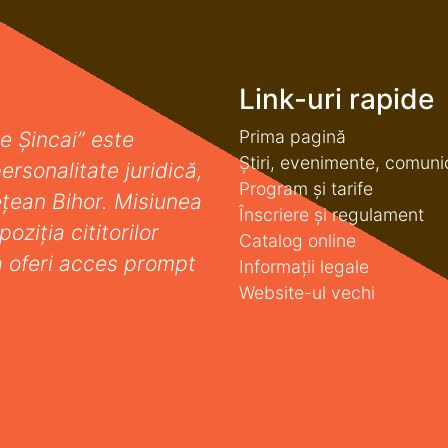
Link-uri rapide
Prima pagină
e Șincai” este
Știri, evenimente, comuni
ersonalitate juridică,
Program și tarife
deţean Bihor. Misiunea
Înscriere și regulament
oziţia cititorilor
Catalog online
a oferi acces prompt
Informații legale
Website-ul vechi