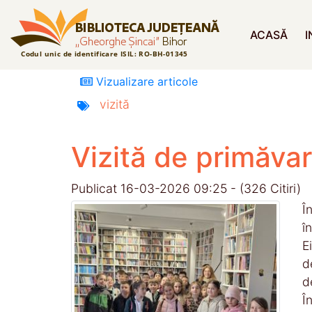
ACASĂ
I
Vizualizare articole
vizită
Vizită de primăva
Publicat 16-03-2026 09:25 - (326 Citiri)
Î
î
E
d
d
Î