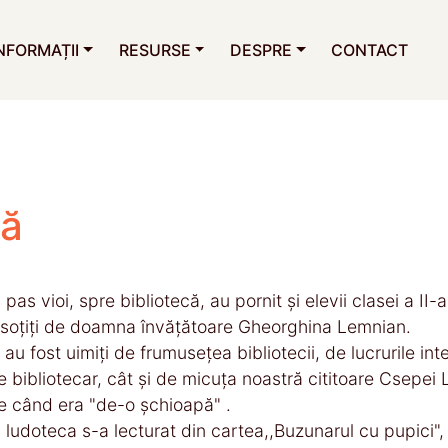
NFORMAȚII
RESURSE
DESPRE
CONTACT
ră
n pas vioi, spre bibliotecă, au pornit și elevii clasei a II-
nsoțiți de doamna învățătoare Gheorghina Lemnian.
i au fost uimiți de frumusețea bibliotecii, de lucrurile int
e bibliotecar, cât și de micuța noastră cititoare Csepei
e când era "de-o șchioapă" .
n ludoteca s-a lecturat din cartea,,Buzunarul cu pupici"