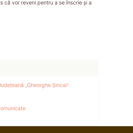
is că vor reveni pentru a se înscrie și a
 Județeană „Gheorghe Șincai”
 comunicate