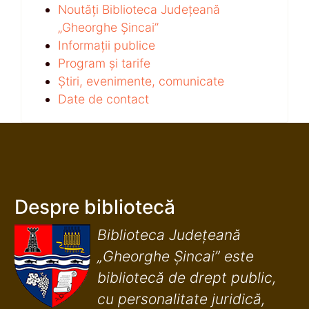
Noutăți Biblioteca Județeană
„Gheorghe Șincai”
Informații publice
Program și tarife
Știri, evenimente, comunicate
Date de contact
Despre bibliotecă
Biblioteca Județeană
„Gheorghe Șincai” este
bibliotecă de drept public,
cu personalitate juridică,